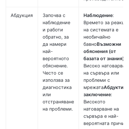
Абдукция
Започва с
Наблюдение
:
наблюдение
Времето за реакци
и работи
на системата е
обратно, за
необичайно
да намери
бавно
Възможни
най-
обяснения (от
вероятното
базата от знания)
:
обяснение.
Високо натоварван
Често се
на сървъра или
използва за
проблеми с
диагностика
мрежата
Абдуктивн
или
заключение
:
отстраняване
Високото
на проблеми.
натоварване на
сървъра е най-
вероятната причин