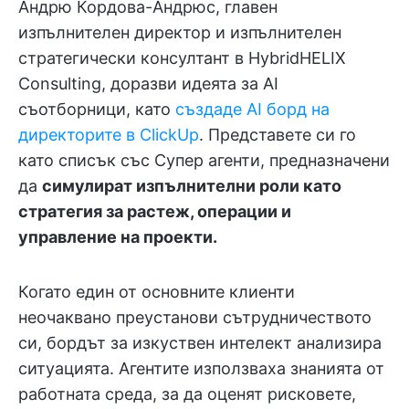
Андрю Кордова-Андрюс, главен
изпълнителен директор и изпълнителен
стратегически консултант в HybridHELIX
Consulting, доразви идеята за AI
съотборници, като
създаде AI борд на
директорите в ClickUp
. Представете си го
като списък със Супер агенти, предназначени
да
симулират изпълнителни роли като
стратегия за растеж, операции и
управление на проекти.
Когато един от основните клиенти
неочаквано преустанови сътрудничеството
си, бордът за изкуствен интелект анализира
ситуацията. Агентите използваха знанията от
работната среда, за да оценят рисковете,