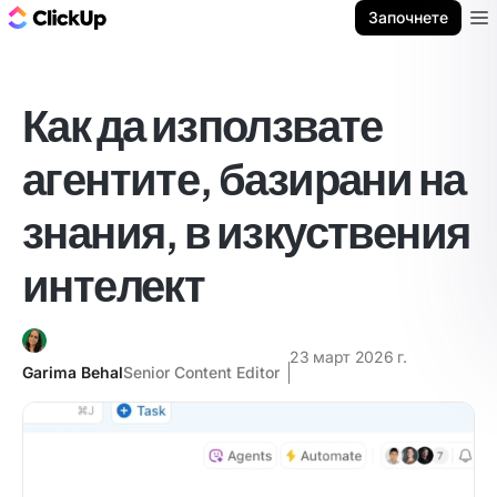
ClickUp блог
Започнете
Ope
Как да използвате
агентите, базирани на
знания, в изкуствения
интелект
23 март 2026 г.
Garima Behal
Senior Content Editor