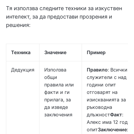
Тя използва следните техники за изкуствен
интелект, за да предостави прозрения и
решения:
Техника
Значение
Пример
Дедукция
Използва
Правило
: Всички
общи
служители с над 10
правила или
години опит
факти и ги
отговарят на
прилага, за
изискванията за
да изведе
ръководна
заключения
длъжност
Факт
:
Алекс има 12 годин
опит
Заключение
: