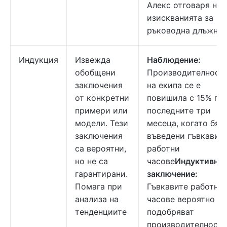
Алекс отговаря на
изискванията за
ръководна длъжно
Индукция
Извежда
Наблюдение:
обобщени
Производителност
заключения
на екипа се е
от конкретни
повишила с 15% пр
примери или
последните три
модели. Тези
месеца, когато бях
заключения
въведени гъвкави
са вероятни,
работни
но не са
часове
Индуктивно
гарантирани.
заключение:
Помага при
Гъвкавите работни
анализа на
часове вероятно
тенденциите
подобряват
производителностт