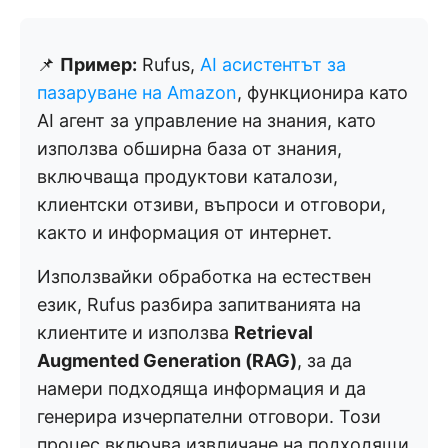
📌
Пример:
Rufus,
AI асистентът за
пазаруване на Amazon
, функционира като
AI агент за управление на знания, като
използва обширна база от знания,
включваща продуктови каталози,
клиентски отзиви, въпроси и отговори,
както и информация от интернет.
Използвайки обработка на естествен
език, Rufus разбира запитванията на
клиентите и използва
Retrieval
Augmented Generation (RAG)
, за да
намери подходяща информация и да
генерира изчерпателни отговори. Този
процес включва извличане на подходящи