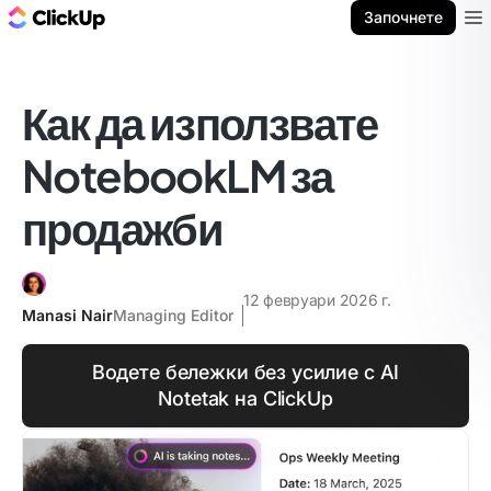
ClickUp блог
Започнете
Ope
Как да използвате
NotebookLM за
продажби
12 февруари 2026 г.
Manasi Nair
Managing Editor
Водете бележки без усилие с AI
Notetak на ClickUp