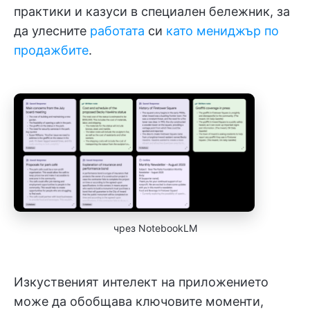
практики и казуси в специален бележник, за
да улесните
работата
си
като мениджър по
продажбите
.
чрез NotebookLM
Изкуственият интелект на приложението
може да обобщава ключовите моменти,