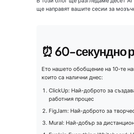
В този блог ще разгледаме десет AI
ще направят вашите сесии за мозъч
⏰ 60-секундно 
Ето нашето обобщение на 10-те на
които са налични днес:
ClickUp: Най-доброто за създав
работния процес
FigJam: Най-доброто за творче
Mural: Най-добър за дистанцио