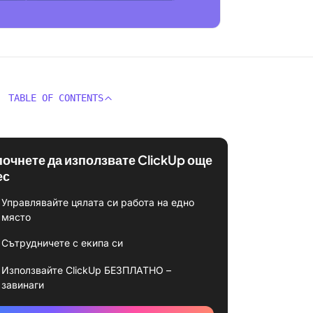
TABLE OF CONTENTS
почнете да използвате ClickUp още
ес
Управлявайте цялата си работа на едно
място
Сътрудничете с екипа си
Използвайте ClickUp БЕЗПЛАТНО –
завинаги