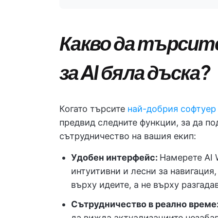
Какво да търсит
за AI бяла дъска?
Когато търсите
най-добрия софтуер 
предвид следните функции, за да по
сътрудничество на вашия екип:
Удобен интерфейс:
Намерете AI 
интуитивни и лесни за навигация,
върху идеите, а не върху разгада
Сътрудничество в реално време
да вижда актуализациите незабав