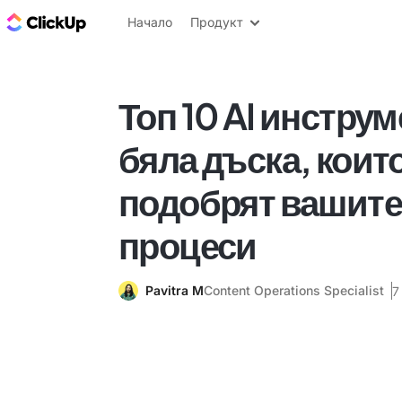
ClickUp блог
Начало
Продукт
Топ 10 AI инструм
бяла дъска, коит
подобрят вашите
процеси
Pavitra M
Content Operations Specialist
7