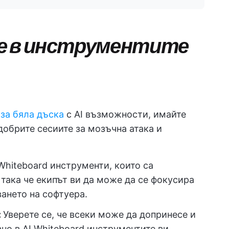
е в инструментите
за бяла дъска
с AI възможности, имайте
добрите сесиите за мозъчна атака и
Whiteboard инструменти, които са
 така че екипът ви да може да се фокусира
ването на софтуера.
:
Уверете се, че всеки може да допринесе и
но в AI Whiteboard инструментите ви,