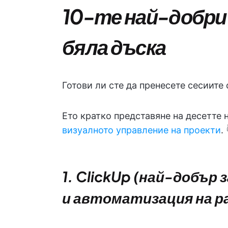
10-те най-добри
бяла дъска
Готови ли сте да пренесете сесиите
Ето кратко представяне на десетте 
визуалното управление на проекти
. 
1. ClickUp (най-добър 
и автоматизация на р