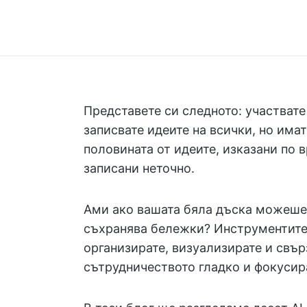
Представете си следното: участвате
записвате идеите на всички, но има
половината от идеите, изказани по 
записани неточно.
Ами ако вашата бяла дъска можеше 
съхранява бележки? Инструментите 
организирате, визуализирате и свър
сътрудничеството гладко и фокусир