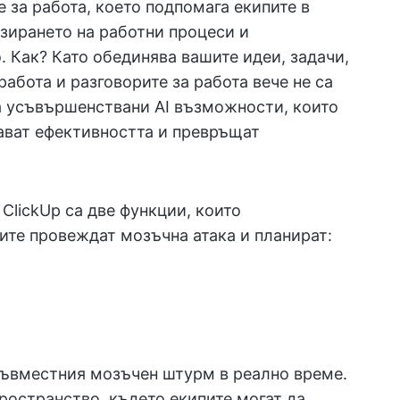
за работа, което подпомага екипите в
изирането на работни процеси и
 Как? Като обединява вашите идеи, задачи,
работа и разговорите за работа вече не са
а усъвършенствани AI възможности, които
ават ефективността и превръщат
ClickUp са две функции, които
ите провеждат мозъчна атака и планират:
ъвместния мозъчен штурм в реално време.
ространство, където екипите могат да