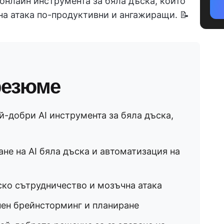
 онлайн инструмента за бяла дъска, които
на атака по-продуктивни и ангажиращи. 📝
резюме
й-добри AI инструмента за бяла дъска,
ане на AI бяла дъска и автоматизация на
ско сътрудничество и мозъчна атака
нен брейнсторминг и планиране