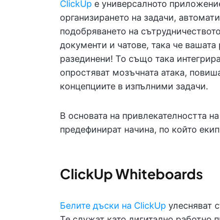
ClickUp
е универсалното приложение 
организирането на задачи, автомат
подобряването на сътрудничеството.
документи и чатове, така че вашата 
разединени! То също така интегрир
опростяват мозъчната атака, повиш
концепциите в изпълними задачи.
В основата на привлекателността на 
предефинират начина, по който екип
ClickUp Whiteboard
s
Белите дъски на ClickUp
улесняват с
Те служат като дигитално работно п