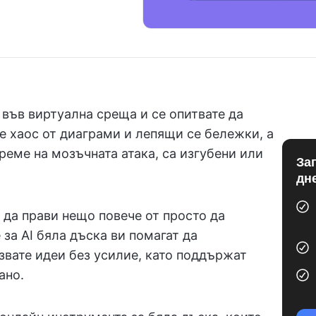
 във виртуална среща и се опитвате да
те хаос от диаграми и лепящи се бележки, а
време на мозъчната атака, са изгубени или
За
дн
да прави нещо повече от просто да
за AI бяла дъска ви помагат да
звате идеи без усилие, като поддържат
ано.