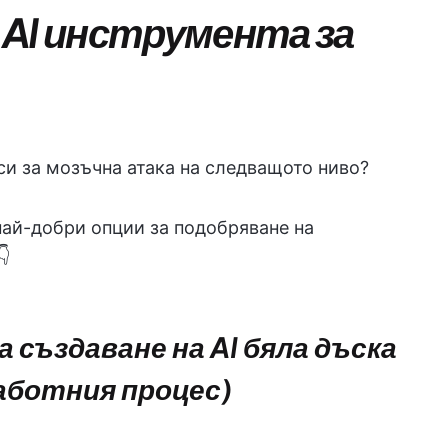
 AI инструмента за
 си за мозъчна атака на следващото ниво?
най-добри опции за подобряване на
👇
за създаване на AI бяла дъска
аботния процес)