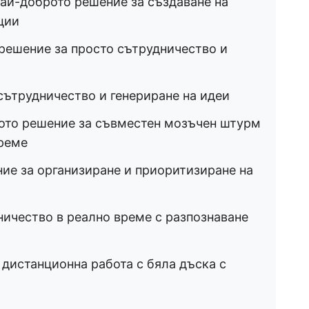
 Най-доброто решение за създаване на
ции
решение за просто сътрудничество и
 сътрудничество и генериране на идеи
рото решение за съвместен мозъчен штурм
време
ие за организиране и приоритизиране на
ничество в реално време с разпознаване
 дистанционна работа с бяла дъска с