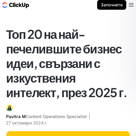
ClickUp блог
Започнете
Ope
Топ 20 на най-
печелившите бизнес
идеи, свързани с
изкуствения
интелект, през 2025 г.
Pavitra M
Content Operations Specialist
27 октомври 2024 г.