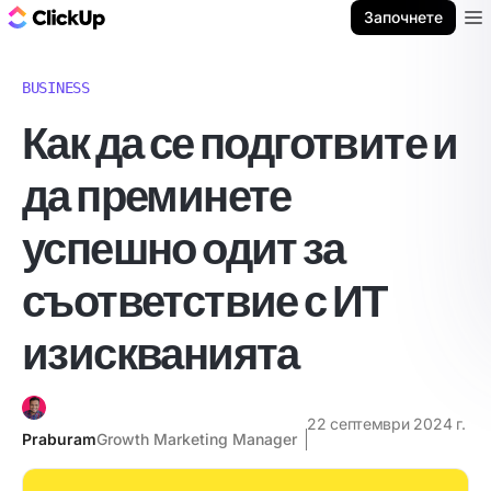
ClickUp блог
Започнете
Ope
BUSINESS
Как да се подготвите и
да преминете
успешно одит за
съответствие с ИТ
изискванията
22 септември 2024 г.
Praburam
Growth Marketing Manager