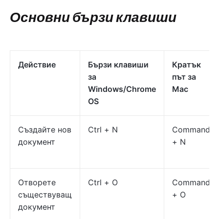
Основни бързи клавиши
Действие
Бързи клавиши
Кратък
за
път за
Windows/Chrome
Mac
OS
Създайте нов
Ctrl + N
Command
документ
+ N
Отворете
Ctrl + O
Command
съществуващ
+ O
документ