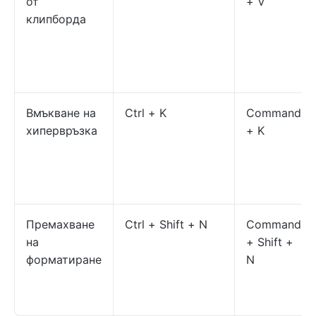
от
+ V
клипборда
Вмъкване на
Ctrl + K
Command
хипервръзка
+ K
Премахване
Ctrl + Shift + N
Command
на
+ Shift +
форматиране
N