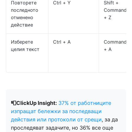
Повторете
Ctrl + Y
Shift +
последното
Command
отменено
+ Z
действие
Изберете
Ctrl + A
Command
целия текст
+ A
📮ClickUp Insight:
37% от работниците
изпращат бележки за последващи
действия или протоколи от срещи
, за да
проследяват задачите, но 36% все още