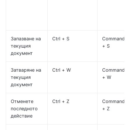
Запазване на
Ctrl + S
Command
текущия
+ S
документ
Затваряне на
Ctrl + W
Command
текущия
+ W
документ
Отменете
Ctrl + Z
Command
последното
+ Z
действие