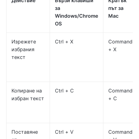
Действие
Бързи клавиши
Кратък
за
път за
Windows/Chrome
Mac
OS
Изрежете
Ctrl + X
Command
избрания
+ X
текст
Копиране на
Ctrl + C
Command
избран текст
+ C
Поставяне
Ctrl + V
Command