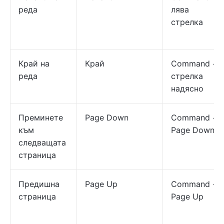
реда
лява
стрелка
Край на
Край
Command +
реда
стрелка
надясно
Преминете
Page Down
Command +
към
Page Down
следващата
страница
Предишна
Page Up
Command +
страница
Page Up