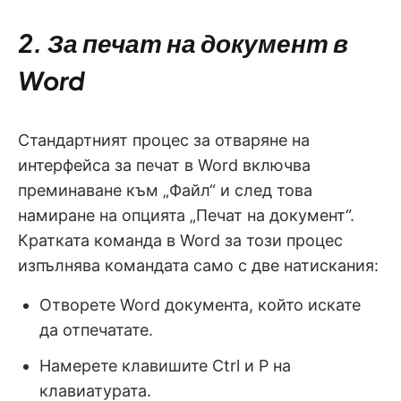
2. За печат на документ в
Word
Стандартният процес за отваряне на
интерфейса за печат в Word включва
преминаване към „Файл“ и след това
намиране на опцията „Печат на документ“.
Кратката команда в Word за този процес
изпълнява командата само с две натискания:
Отворете Word документа, който искате
да отпечатате.
Намерете клавишите Ctrl и P на
клавиатурата.