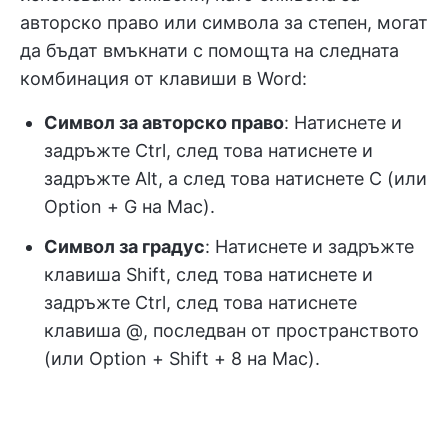
авторско право или символа за степен, могат
да бъдат вмъкнати с помощта на следната
комбинация от клавиши в Word:
Символ за авторско право
: Натиснете и
задръжте Ctrl, след това натиснете и
задръжте Alt, а след това натиснете C (или
Option + G на Mac).
Символ за градус
: Натиснете и задръжте
клавиша Shift, след това натиснете и
задръжте Ctrl, след това натиснете
клавиша @, последван от пространството
(или Option + Shift + 8 на Mac).