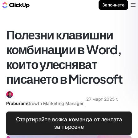
ClickUp блог
Започнете
Ope
Полезни клавишни
комбинации в Word,
които улесняват
писането в Microsoft
27 март 2025 г.
Praburam
Growth Marketing Manager
Стартирайте всяка команда от лентата
за търсене