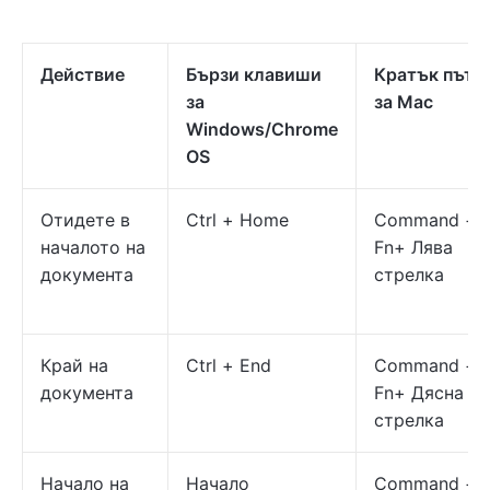
Действие
Бързи клавиши
Кратък път
за
за Mac
Windows/Chrome
OS
Отидете в
Ctrl + Home
Command +
началото на
Fn+ Лява
документа
стрелка
Край на
Ctrl + End
Command +
документа
Fn+ Дясна
стрелка
Начало на
Начало
Command +