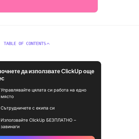
TABLE OF CONTENTS
почнете да използвате ClickUp още
ес
Управлявайте цялата си работа на едно
място
Сътрудничете с екипа си
Използвайте ClickUp БЕЗПЛАТНО –
завинаги