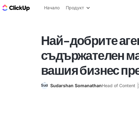
ClickUp блог
Начало
Продукт
Най-добрите аге
съдържателен ма
вашия бизнес пре
Sudarshan Somanathan
Head of Content