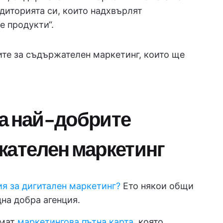
диторията си, които надхвърлят
е продукти“.
ите за съдържателен маркетинг, които ще
а най-добрите
жателен маркетинг
я за дигитален маркетинг?
Ето някои общи
на добра агенция.
имат
маркетингова пътна карта
, която