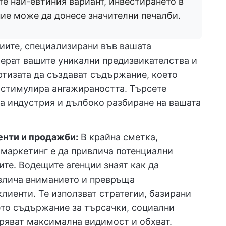
е най-евтиния вариант, инвестирането в
ие може да донесе значителни печалби.
циите, специализирани във вашата
берат вашите уникални предизвикателства и
ертизата да създават съдържание, което
 стимулира ангажираността. Търсете
та индустрия и дълбоко разбиране на вашата
енти и продажби:
В крайна сметка,
 маркетинг е да привлича потенциални
те. Водещите агенции знаят как да
влича вниманието и превръща
клиенти. Те използват стратегии, базирани
ето съдържание за търсачки, социални
уряват максимална видимост и обхват.