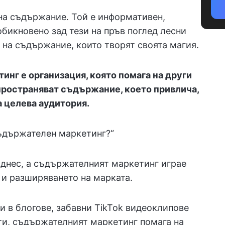
 на съдържание. Той е информативен,
обикновено зад тези на пръв поглед лесни
 на съдържание, които творят своята магия.
нг е организация, която помага на други
зпространяват съдържание, което привлича,
а целева аудитория.
съдържателен маркетинг?“
 днес, а съдържателният маркетинг играе
и разширяването на марката.
 в блогове, забавни TikTok видеоклипове
и, съдържателният маркетинг помага на