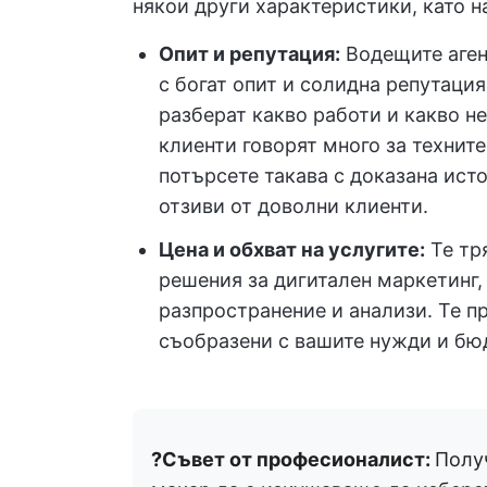
някои други характеристики, като 
Опит и репутация:
Водещите аген
с богат опит и солидна репутация
разберат какво работи и какво н
клиенти говорят много за технит
потърсете такава с доказана ист
отзиви от доволни клиенти.
Цена и обхват на услугите:
Те тр
решения за дигитален маркетинг,
разпространение и анализи. Те п
съобразени с вашите нужди и бю
?Съвет от професионалист:
Получ