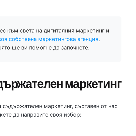
рес към света на дигиталния маркетинг и
воя собствена маркетингова агенция
,
оято ще ви помогне да започнете.
ъдържателен маркетинг
а съдържателен маркетинг, съставен от нас
ете да направите своя избор: