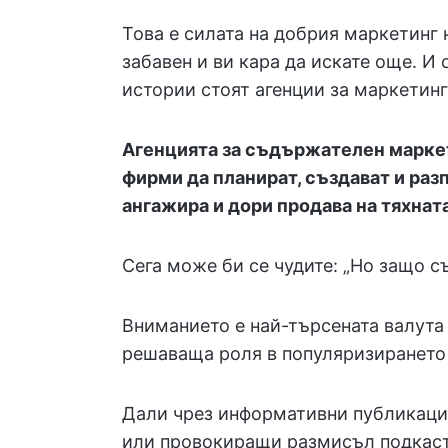
Това е силата на добрия маркетинг
забавен и ви кара да искате още. И 
истории стоят агенции за маркетинг
Агенцията за съдържателен маркети
фирми да планират, създават и ра
ангажира и дори продава на тяхнат
Сега може би се чудите: „Но защо 
Вниманието е най-търсената валута
решаваща роля в популяризирането 
Дали чрез информативни публикации
или провокиращи размисъл подкаст