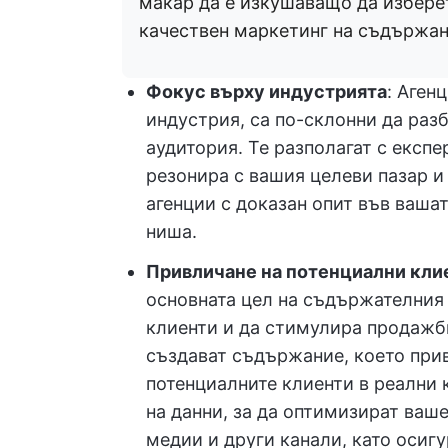
макар да е изкушаващо да изберет
качествен маркетинг на съдържан
Фокус върху индустрията
: Аген
индустрия, са по-склонни да раз
аудитория. Те разполагат с експ
резонира с вашия целеви пазар и
агенции с доказан опит във ваша
ниша.
Привличане на потенциални кли
основната цел на съдържателния
клиенти и да стимулира продажби
създават съдържание, което при
потенциалните клиенти в реални 
на данни, за да оптимизират ваш
медии и други канали, като осиг