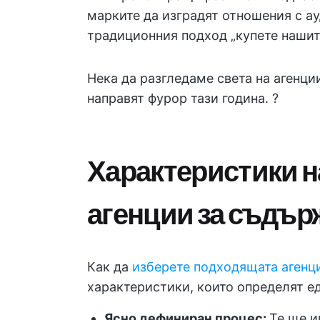
марките да изградят отношения с ау
традиционния подход „купете нашит
Нека да разгледаме света на агенци
направят фурор тази година. ?
Характеристики н
агенции за съдър
Как да
изберете подходящата агенци
характеристики, които определят ед
Ясно дефиниран процес:
Те ще 