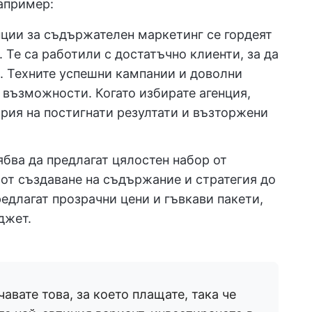
например:
ции за съдържателен маркетинг се гордеят
. Те са работили с достатъчно клиенти, за да
е. Техните успешни кампании и доволни
е възможности. Когато избирате агенция,
ория на постигнати резултати и възторжени
ябва да предлагат цялостен набор от
 от създаване на съдържание и стратегия до
редлагат прозрачни цени и гъвкави пакети,
джет.
авате това, за което плащате, така че