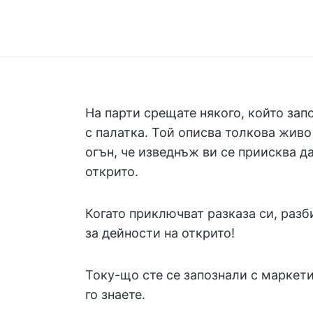
На парти срещате някого, който зап
с палатка. Той описва толкова живо
огън, че изведнъж ви се приисква д
открито.
Когато приключват разказа си, разб
за дейности на открито!
Току-що сте се запознали с маркети
го знаете.