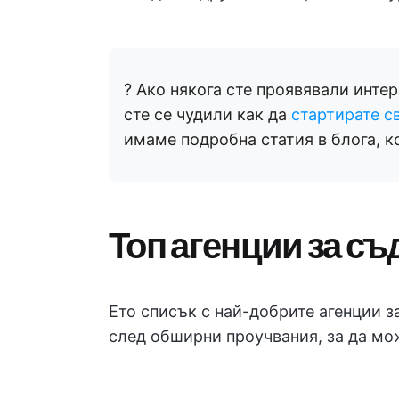
? Ако някога сте проявявали инте
сте се чудили как да
стартирате с
имаме подробна статия в блога, к
Топ агенции за с
Ето списък с най-добрите агенции з
след обширни проучвания, за да мож