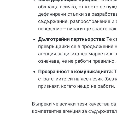
обхваща всичко, от което се нужд
дефинирани стъпки за разработва
съдържание, разпространение и а
неведение – винаги ще знаете нак
Дълготрайни партньорства:
Те с
превръщайки се в продължение на
агенция за дигитален маркетинг 
означава, че не работи правилно.
Прозрачност в комуникацията:
Т
стратегиите си на ясен език (без
признаят, когато нещо не работи.
Въпреки че всички тези качества са
компетентна агенция за съдържателе