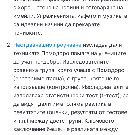
с хора, четене на новини и отговаряне на
имейли. Упражненията, кафето и музиката
са идеални начини да прекарате
почивките.
Неотдавнашно проучване
изследва дали
техниката Помодоро помага на учениците
да учат по-добре. Изследователите
сравниха група, която учеше с Помодоро
(експериментална), с група, която не го
използваше (контролна). Изследователите
използваха статистически тест (t-тест), за
да видят дали има голяма разлика в
резултатите (оценки, резултати от тестове
и т.н.) между двете групи. Ключовото
заключение беше, че разликата между