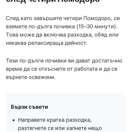
След като завършите четири Помодоро, си
вземете по-дълга почивка (15–30 минути).
Това може да включва разходка, обяд или
някаква релаксираща дейност.
Тези по-дълги почивки ви дават достатъчно
време да се откъснете от работата и да се
върнете освежени.
Бързи съвети
Направете кратка разходка,
разтегнете се или хапнете нещо