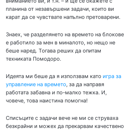
вниманието ви, и т.н. – и ще се окажете с
планина от незавършени задачи, които ви
карат да се чувствате напълно претоварени.
Знаех, че разделянето на времето на блокове
е работило за мен в миналото, но нещо не
беше наред. Тогава реших да опитам
техниката Помодоро.
Идеята ми беше да я използвам като
игра за
управление на времето
, за да направя
работата забавна и по-малко тежка. И,
човече, това наистина помогна!
Списъците с задачи вече не ми се струваха
безкрайни и можех да прекарвам качествено