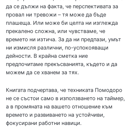
да се дължи на факта, че перспективата за
провал ни тревожи – тя може да бъде
плашеща. Или може би целта ни изглежда
прекалено сложна, или чувстваме, че
времето ни изтича. За да ни предпази, умът
ни измисля различни, по-успокояващи
дейности. В крайна сметка ние
предпочитаме прекъсванията, където и да
можем да се хванем за тях.
Книгата подчертава, че техниката Помодоро
не се състои само в използването на таймер,
а в промяната на вашето отношение към
времето и развиването на устойчиви,
фокусирани работни навици.