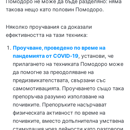
Помодоро не може да бъде разделяно: няма
такова нещо като половин Помодоро.
Няколко проучвания са доказали
ефективността на тази техника:
Проучване, проведено по време на
пандемията от COVID-19
, установи, че
прилагането на техниката Помодоро може
да помогне за преодоляване на
предизвикателствата, свързани със
самомотивацията
. Проучването също така
препоръчва разумно използване на
почивките. Препоръките насърчават
физическата активност по време на
почивките, вместо допълнителна умствена
стимулация чрез дейности като разговори