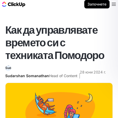
ClickUp блог
Започнете
Ope
Как да управлявате
времето си с
техниката Помодоро
28 юни 2024 г.
Sudarshan Somanathan
Head of Content