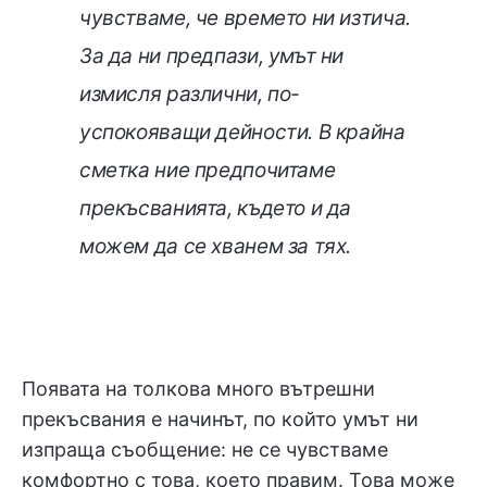
чувстваме, че времето ни изтича.
За да ни предпази, умът ни
измисля различни, по-
успокояващи дейности. В крайна
сметка ние предпочитаме
прекъсванията, където и да
можем да се хванем за тях.
Появата на толкова много вътрешни
прекъсвания е начинът, по който умът ни
изпраща съобщение: не се чувстваме
комфортно с това, което правим. Това може