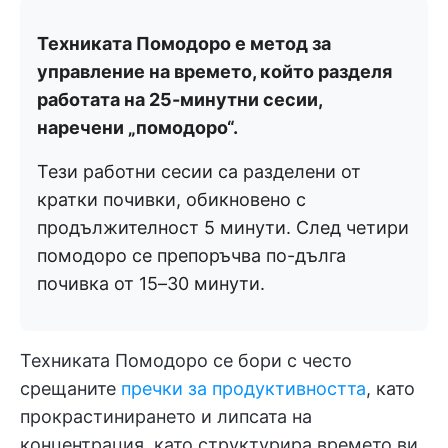
Техниката Помодоро е метод за
управление на времето, който разделя
работата на 25-минутни сесии,
наречени „помодоро“.
Тези работни сесии са разделени от
кратки почивки, обикновено с
продължителност 5 минути. След четири
помодоро се препоръчва по-дълга
почивка от 15–30 минути.
Техниката Помодоро се бори с често
срещаните
пречки за продуктивността
, като
прокрастинирането и липсата на
концентрация, като структурира времето ви,