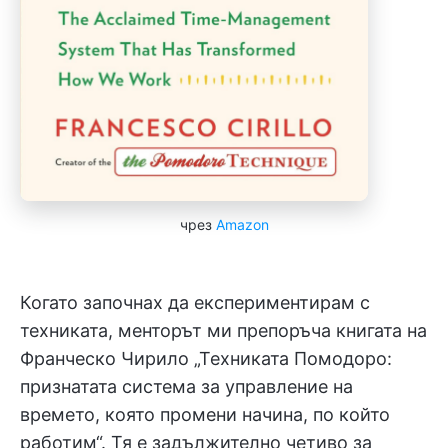
чрез
Amazon
Когато започнах да експериментирам с
техниката, менторът ми препоръча книгата на
Франческо Чирило „Техниката Помодоро:
признатата система за управление на
времето, която промени начина, по който
работим“. Тя е задължително четиво за