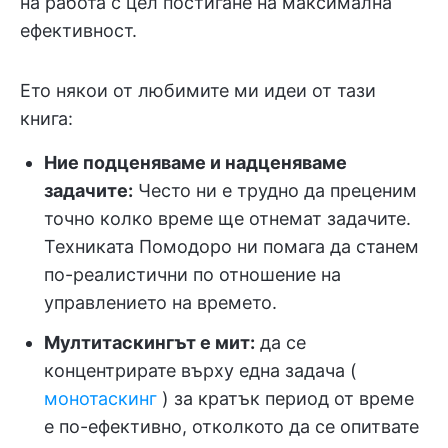
на работа с цел постигане на максимална
ефективност.
Ето някои от любимите ми идеи от тази
книга:
Ние подценяваме и надценяваме
задачите:
Често ни е трудно да преценим
точно колко време ще отнемат задачите.
Техниката Помодоро ни помага да станем
по-реалистични по отношение на
управлението на времето.
Мултитаскингът е мит:
да се
концентрирате върху една задача (
монотаскинг
) за кратък период от време
е по-ефективно, отколкото да се опитвате