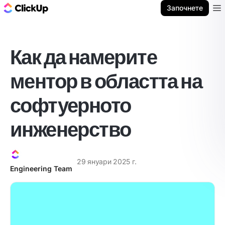
ClickUp блог
Започнете
Ope
Как да намерите
ментор в областта на
софтуерното
инженерство
29 януари 2025 г.
Engineering Team