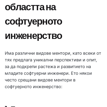
областта на
софтуерното
инженерство
Има различни видове ментори, като всеки от
тях предлага уникални перспективи и опит,
за да подкрепи растежа и развитието на
младите софтуерни инженери. Ето някои
често срещани видове ментори в
софтуерното инженерство: