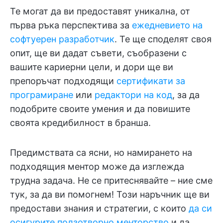
Те могат да ви предоставят уникална, от
първа ръка перспектива за
ежедневието на
софтуерен разработчик
. Те ще споделят своя
опит, ще ви дадат съвети, съобразени с
вашите кариерни цели, и дори ще ви
препоръчат подходящи
сертификати за
програмиране
или
редактори на код
, за да
подобрите своите умения и да повишите
своята кредибилност в бранша.
Предимствата са ясни, но намирането на
подходящия ментор може да изглежда
трудна задача. Не се притеснявайте – ние сме
тук, за да ви помогнем! Този наръчник ще ви
предостави знания и стратегии, с които
да си
осигурите ползотворно менторство
и да