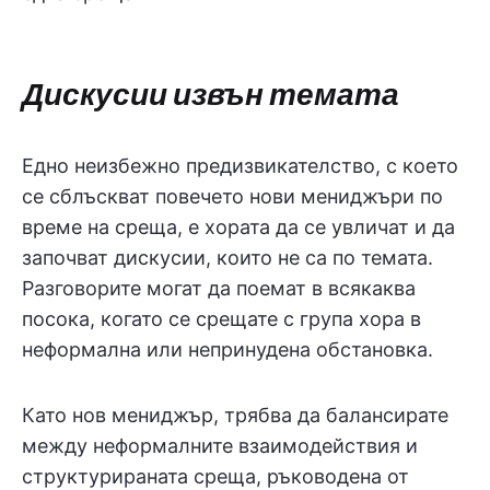
Дискусии извън темата
Едно неизбежно предизвикателство, с което
се сблъскват повечето нови мениджъри по
време на среща, е хората да се увличат и да
започват дискусии, които не са по темата.
Разговорите могат да поемат в всякаква
посока, когато се срещате с група хора в
неформална или непринудена обстановка.
Като нов мениджър, трябва да балансирате
между неформалните взаимодействия и
структурираната среща, ръководена от