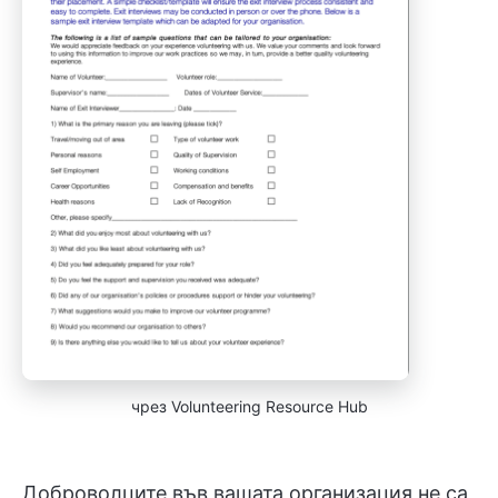
чрез Volunteering Resource Hub
Доброволците във вашата организация не са