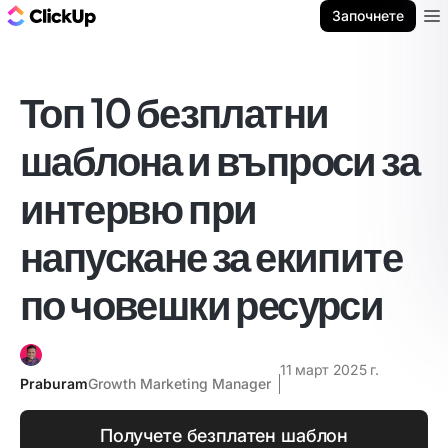
ClickUp блог
Започнете
Ope
Топ 10 безплатни
шаблона и въпроси за
интервю при
напускане за екипите
по човешки ресурси
11 март 2025 г.
Praburam
Growth Marketing Manager
Получете безплатен шаблон