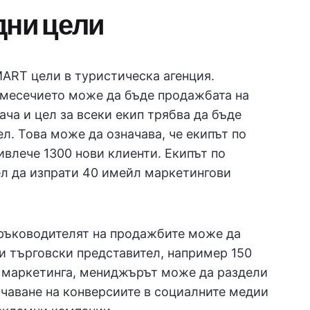
дни цели
ART цели в туристическа агенция.
имесечието може да бъде продажбата на
ача и цел за всеки екип трябва да бъде
ел. Това може да означава, че екипът по
ивлече 1300 нови клиенти. Екипът по
ел да изпрати 40 имейл маркетингови
 ръководителят на продажбите може да
и търговски представител, например 150
на маркетинга, мениджърът може да раздели
ичаване на конверсиите в социалните медии