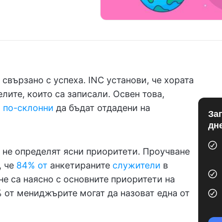
е свързано с успеха. INC установи, че хората
лите, които са записали. Освен това,
и по-склонни
да бъдат отдадени на
За
дн
 не определят ясни приоритети. Проучване
, че
84% от
анкетираните
служители
в
е са наясно с основните приоритети на
 от мениджърите могат да назоват една от