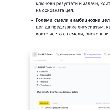
ключови резултати и задачи, кои
на основната цел.
Големи, смели и амбициозни цел
цел да предизвика ентусиазъм, ка
които често са смели, рисковани