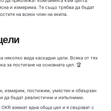
ито да приближат компанията към целта.
ясна и измерима. Те също трябва да бъдат
стите на всеки член на екипа.
цели
а няколко вида каскадни цели. Всяка от тях
ка за постигане на основната цел. 🏆
н, измерим, постижим, уместен и обвързан
ни да бъдат реалистични и изпълними.
:
OKR вземат една обща цел и я свързват с