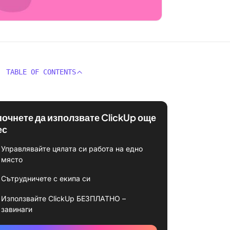
TABLE OF CONTENTS
почнете да използвате ClickUp още
ес
Управлявайте цялата си работа на едно
място
Сътрудничете с екипа си
Използвайте ClickUp БЕЗПЛАТНО –
завинаги