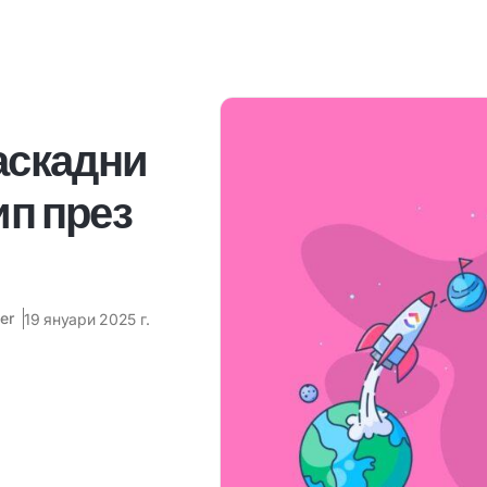
каскадни
ип през
er
19 януари 2025 г.