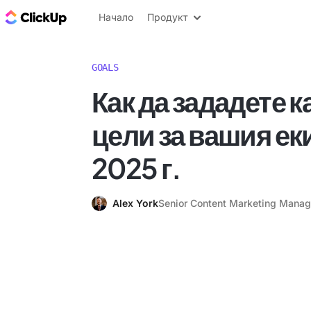
ClickUp блог
Начало
Продукт
GOALS
Как да зададете 
цели за вашия ек
2025 г.
Alex York
Senior Content Marketing Manag