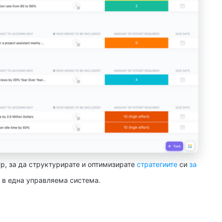
Up, за да структурирате и оптимизирате
стратегиите
си
за
в една управляема система.