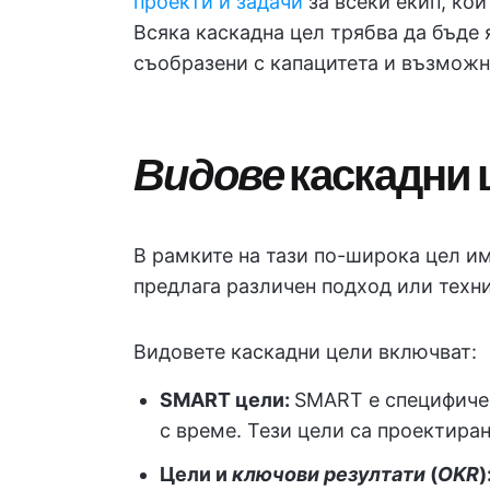
проекти и задачи
за всеки екип, ко
Всяка каскадна цел трябва да бъде 
съобразени с капацитета и възможно
Видове
каскадни 
В рамките на тази по-широка цел им
предлага различен подход или техни
Видовете каскадни цели включват:
SMART цели:
SMART е специфиче
с време. Тези цели са проектира
Цели и
ключови резултати
(
OKR
)