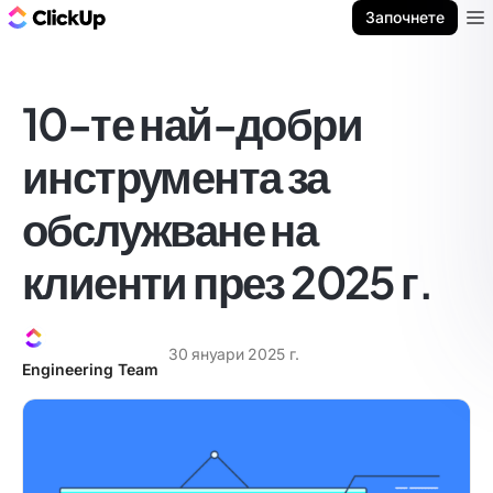
ClickUp блог
Започнете
Ope
10-те най-добри
инструмента за
обслужване на
клиенти през 2025 г.
30 януари 2025 г.
Engineering Team