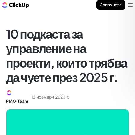
ClickUp блог
Започнете
Ope
10 подкаста за
управление на
проекти, които трябва
да чуете през 2025 г.
13 ноември 2023 г.
PMO Team