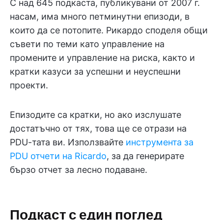
С над 645 подкаста, публикувани от 2007 г.
насам, има много петминутни епизоди, в
които да се потопите. Рикардо споделя общи
съвети по теми като управление на
промените и управление на риска, както и
кратки казуси за успешни и неуспешни
проекти.
Епизодите са кратки, но ако изслушате
достатъчно от тях, това ще се отрази на
PDU-тата ви. Използвайте
инструмента за
PDU отчети на Ricardo
, за да генерирате
бързо отчет за лесно подаване.
Подкаст с един поглед