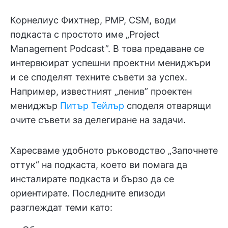
Корнелиус Фихтнер, PMP, CSM, води
подкаста с простото име „Project
Management Podcast”. В това предаване се
интервюират успешни проектни мениджъри
и се споделят техните съвети за успех.
Например, известният „ленив” проектен
мениджър
Питър Тейлър
споделя отварящи
очите съвети за делегиране на задачи.
Харесваме удобното ръководство „Започнете
оттук“ на подкаста, което ви помага да
инсталирате подкаста и бързо да се
ориентирате. Последните епизоди
разглеждат теми като: