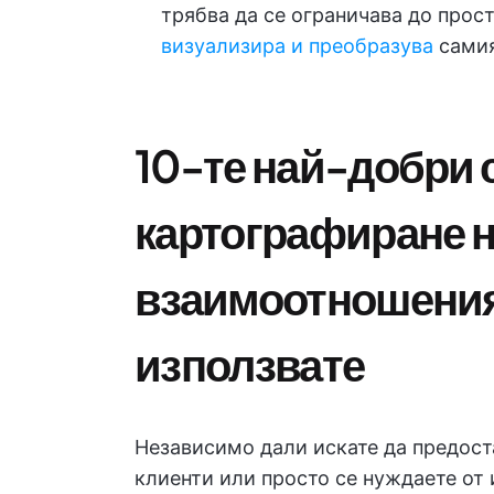
трябва да се ограничава до прос
визуализира и преобразува
сами
10-те най-добри 
картографиране 
взаимоотношеният
използвате
Независимо дали искате да предос
клиенти или просто се нуждаете от 