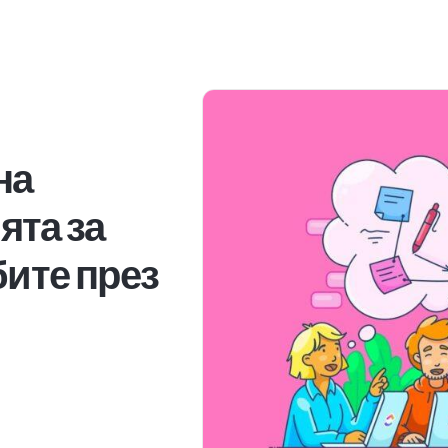
на
та за
бите през