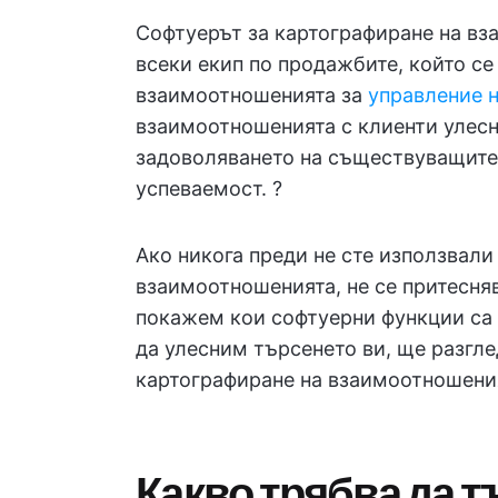
Софтуерът за картографиране на вз
всеки екип по продажбите, който с
взаимоотношенията за
управление 
взаимоотношенията с клиенти улесн
задоволяването на съществуващите 
успеваемост. ?
Ако никога преди не сте използвали
взаимоотношенията, не се притесняв
покажем кои софтуерни функции са 
да улесним търсенето ви, ще разгле
картографиране на взаимоотношения
Какво трябва да т