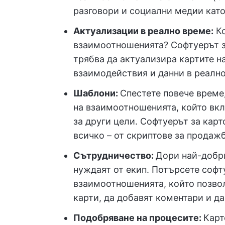
разговори и социални медии като 
Актуализации в реално време:
Ко
взаимоотношенията? Софтуерът з
трябва да актуализира картите н
взаимодействия и данни в реално
Шаблони:
Спестете повече време
на взаимоотношенията, който вкл
за други цели. Софтуерът за кар
всичко – от скриптове за продаж
Сътрудничество:
Дори най-добр
нуждаят от екип. Потърсете софт
взаимоотношенията, който позвол
карти, да добавят коментари и да
Подобряване на процесите:
Карт