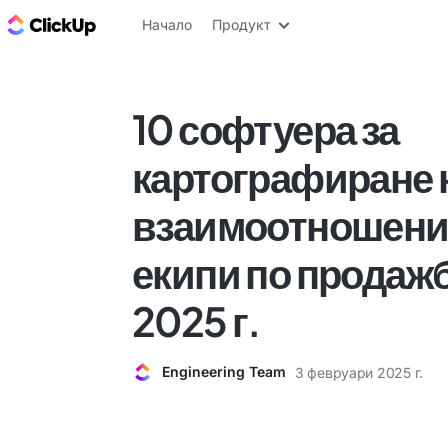
ClickUp блог
Начало
Продукт
10 софтуера за
картографиране 
взаимоотношения
екипи по продаж
2025 г.
Engineering Team
3 февруари 2025 г.