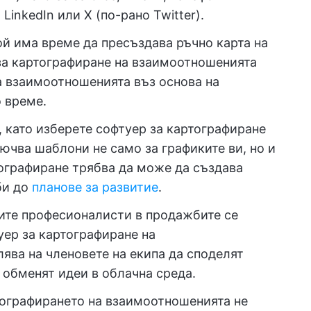
LinkedIn или X (по-рано Twitter).
й има време да пресъздава ръчно карта на
а картографиране на взаимоотношенията
а взаимоотношенията въз основа на
 време.
, като изберете софтуер за картографиране
ючва шаблони не само за графиките ви, но и
тографиране трябва да може да създава
би до
планове за развитие
.
ите професионалисти в продажбите се
уер за картографиране на
ява на членовете на екипа да споделят
 обменят идеи в облачна среда.
ографирането на взаимоотношенията не