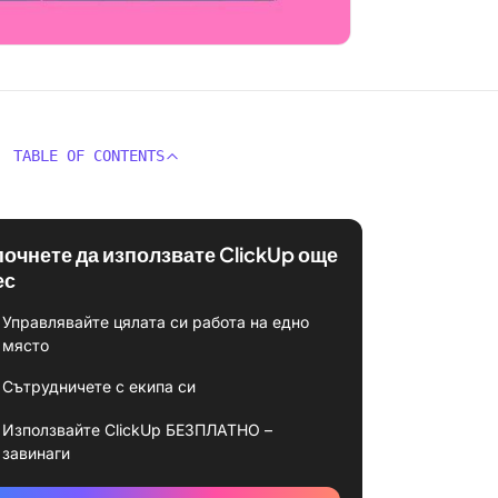
TABLE OF CONTENTS
почнете да използвате ClickUp още
ес
Управлявайте цялата си работа на едно
място
Сътрудничете с екипа си
Използвайте ClickUp БЕЗПЛАТНО –
завинаги