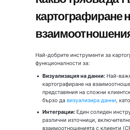
картографиране 
взаимоотношени
Най-добрите инструменти за карто
функционалности за:
Визуализация на данни:
Най-важн
картографиране на взаимоотноше
представяния на сложни клиентс
бързо да
визуализира данни
, кат
Интеграции:
Един солиден инстру
различни източници, включителн
взаимоотношенията с клиенти (CR