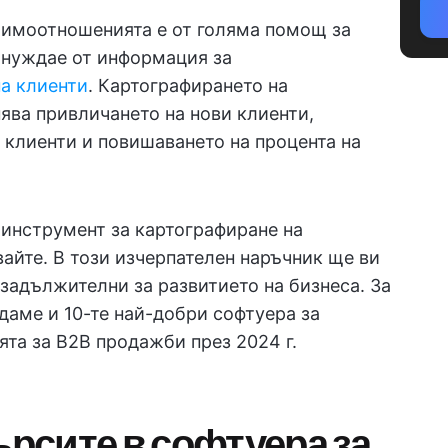
аимоотношенията е от голяма помощ за
е нуждае от информация за
на клиенти
. Картографирането на
ява привличането на нови клиенти,
клиенти и повишаването на процента на
 инструмент за картографиране на
айте. В този изчерпателен наръчник ще ви
задължителни за развитието на бизнеса. За
даме и 10-те най-добри софтуера за
та за B2B продажби през 2024 г.
ърсите в софтуера за