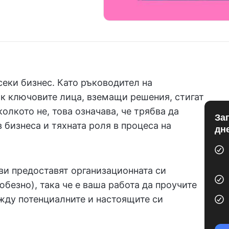
секи бизнес. Като ръководител на
ак ключовите лица, вземащи решения, стигат
олкото не, това означава, че трябва да
За
бизнеса и тяхната роля в процеса на
дн
ви предоставят организационната си
юбезно), така че е ваша работа да проучите
жду потенциалните и настоящите си