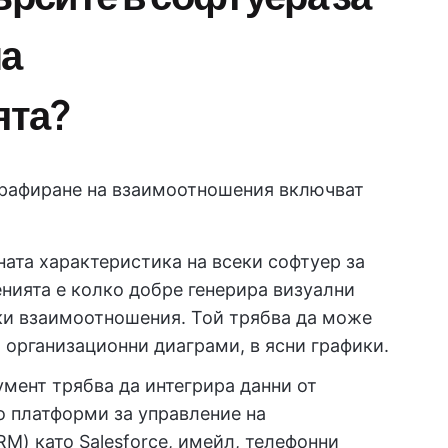
на
ята?
графиране на взаимоотношения включват
ата характеристика на всеки софтуер за
нията е колко добре генерира визуални
ки взаимоотношения. Той трябва да може
о организационни диаграми, в ясни графики.
мент трябва да интегрира данни от
о платформи за управление на
M) като Salesforce, имейл, телефонни