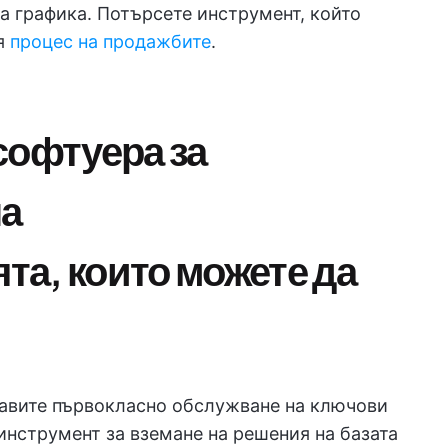
та графика. Потърсете инструмент, който
я
процес на продажбите
.
софтуера за
на
а, които можете да
тавите първокласно обслужване на ключови
инструмент за вземане на решения на базата