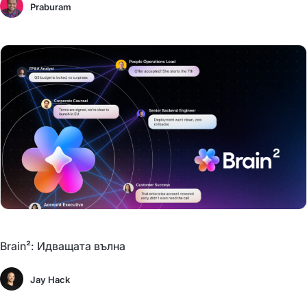
Praburam
Brain²: Идващата вълна
Jay Hack