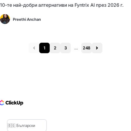
10-те най-добри алтернативи на Fyntrix AI през 2026 г.
Preethi Anchan
1
2
3
...
248
Prev
Next
ClickUp Logo