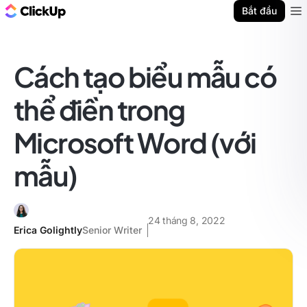
ClickUp Blog
Bắt đầu
Ope
Cách tạo biểu mẫu có
thể điền trong
Microsoft Word (với
mẫu)
24 tháng 8, 2022
Erica Golightly
Senior Writer