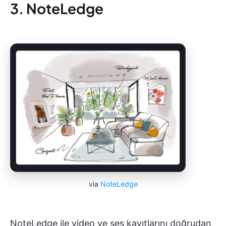
3. NoteLedge
via
NoteLedge
NoteLedge ile video ve ses kayıtlarını doğrudan