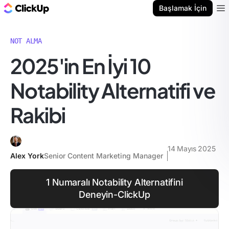
ClickUp Blog
Başlamak İçin
Ope
NOT ALMA
2025'in En İyi 10
Notability Alternatifi ve
Rakibi
14 Mayıs 2025
Alex York
Senior Content Marketing Manager
1 Numaralı Notability Alternatifini
Deneyin-ClickUp