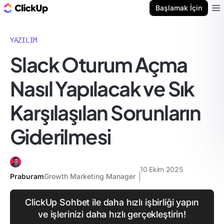
ClickUp Blog
Başlamak İçin
Ope
YAZILIM
Slack Oturum Açma
Nasıl Yapılacak ve Sık
Karşılaşılan Sorunların
Giderilmesi
10 Ekim 2025
Praburam
Growth Marketing Manager
ClickUp Sohbet ile daha hızlı işbirliği yapın
ve işlerinizi daha hızlı gerçekleştirin!