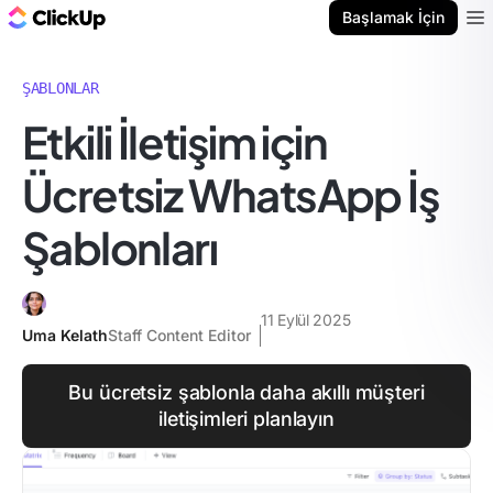
ClickUp Blog
Başlamak İçin
Ope
ŞABLONLAR
Etkili İletişim için
Ücretsiz WhatsApp İş
Şablonları
11 Eylül 2025
Uma Kelath
Staff Content Editor
Bu ücretsiz şablonla daha akıllı müşteri
iletişimleri planlayın