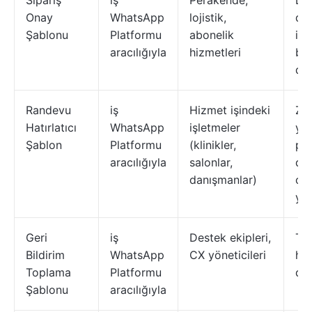
Sipariş
iş
Perakende,
Din
Onay
WhatsApp
lojistik,
det
Şablonu
Platformu
abonelik
iz
aracılığıyla
hizmetleri
bağ
des
Randevu
iş
Hizmet işindeki
Za
Hatırlatıcı
WhatsApp
işletmeler
ye
Şablon
Platformu
(klinikler,
pl
aracılığıyla
salonlar,
düğ
danışmanlar)
ot
yan
Geri
iş
Destek ekipleri,
Tak
Bildirim
WhatsApp
CX yöneticileri
hız
Toplama
Platformu
du
Şablonu
aracılığıyla