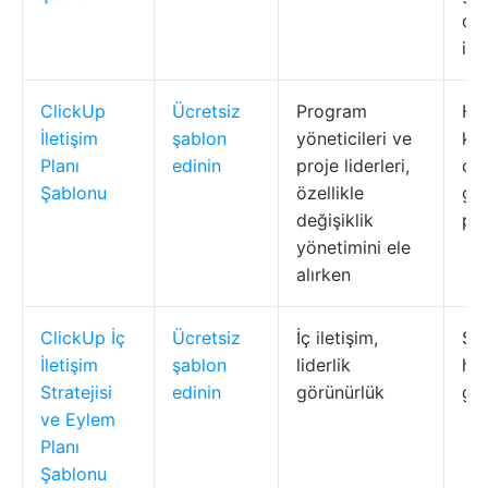
de
ile
ClickUp
Ücretsiz
Program
Hed
İletişim
şablon
yöneticileri ve
kan
Planı
edinin
proje liderleri,
çiz
Şablonu
özellikle
gö
değişiklik
pan
yönetimini ele
alırken
ClickUp İç
Ücretsiz
İç iletişim,
Str
İletişim
şablon
liderlik
he
Stratejisi
edinin
görünürlük
gös
ve Eylem
Planı
Şablonu