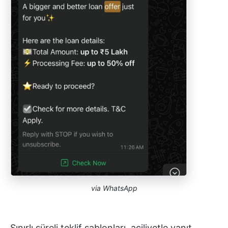
via
WhatsApp
Sınırlı süreli teklif şablonları, aciliyetle yanıt