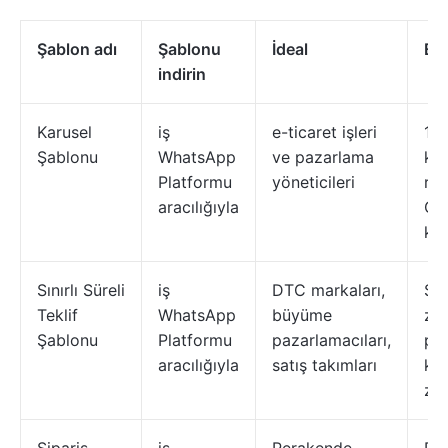
Şablon adı
Şablonu
İdeal
En 
indirin
Karusel
iş
e-ticaret işleri
10
Şablonu
WhatsApp
ve pazarlama
kar
Platformu
yöneticileri
res
aracılığıyla
CT
kiş
Sınırlı Süreli
iş
DTC markaları,
So
Teklif
WhatsApp
büyüme
zam
Şablonu
Platformu
pazarlamacıları,
pr
aracılığıyla
satış takımları
kod
ze