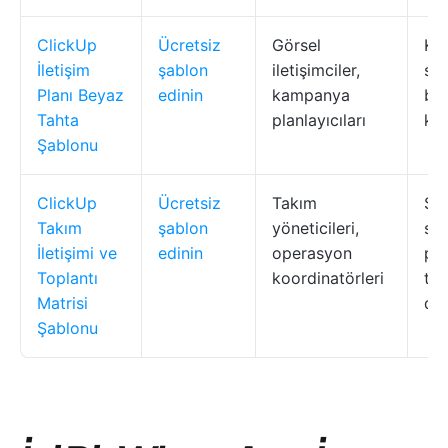
ClickUp
Ücretsiz
Görsel
Kan
İletişim
şablon
iletişimciler,
sür
Planı Beyaz
edinin
kampanya
bır
Tahta
planlayıcıları
ko
Şablonu
ClickUp
Ücretsiz
Takım
Sah
Takım
şablon
yöneticileri,
se
İletişimi ve
edinin
operasyon
pro
Toplantı
koordinatörleri
top
Matrisi
du
Şablonu