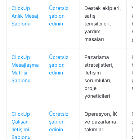
ClickUp
Ücretsiz
Destek ekipleri,
Ye
Anlık Mesaj
şablon
satış
kul
Şablonu
edinin
temsilcileri,
biç
yardım
kat
masaları
yan
ClickUp
Ücretsiz
Pazarlama
Hed
Mesajlaşma
şablon
stratejistleri,
har
Matrisi
edinin
iletişim
ka
Şablonu
sorumluları,
pla
proje
ala
yöneticileri
ClickUp
Ücretsiz
Operasyon, İK
Gör
Çalışan
şablon
ve pazarlama
ş a
İletişimi
edinin
takımları
gö
Şablonu
ge