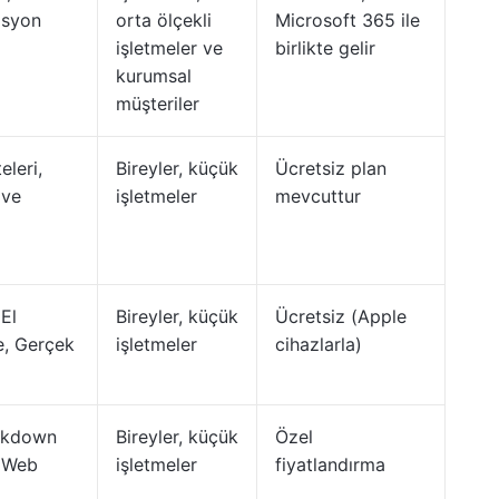
asyon
orta ölçekli
Microsoft 365 ile
işletmeler ve
birlikte gelir
kurumsal
müşteriler
eleri,
Bireyler, küçük
Ücretsiz plan
 ve
işletmeler
mevcuttur
El
Bireyler, küçük
Ücretsiz (Apple
me, Gerçek
işletmeler
cihazlarla)
arkdown
Bireyler, küçük
Özel
, Web
işletmeler
fiyatlandırma