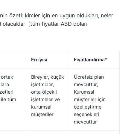
nin özeti: kimler için en uygun oldukları, neler
olacakları (tüm fiyatlar ABD doları
En iyisi
Fiyatlandırma
*
 ortak
Bireyler, küçük
Ücretsiz plan
lara
işletmeler,
mevcuttur;
zetleri
orta ölçekli
Kurumsal
 ile tüm
işletmeler ve
müşteriler için
kurumsal
özelleştirme
müşteriler
seçenekleri
mevcuttur