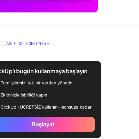
TABLE OF CONTENTS
ckUp'ı bugün kullanmaya başlayın
Tüm işlerinizi tek bir yerden yönetin
Ekibinizle işbirliği yapın
ClickUp'ı ÜCRETSİZ kullanın—sonsuza kadar
Başlayın