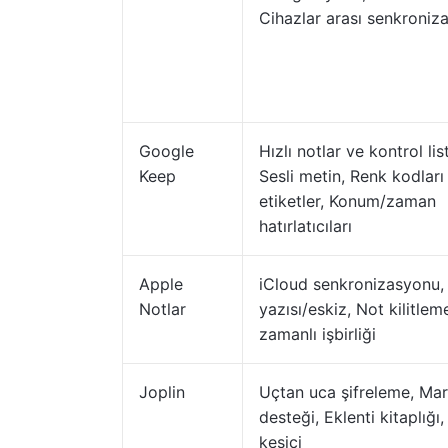
Cihazlar arası senkroniz
Google
Hızlı notlar ve kontrol list
Keep
Sesli metin, Renk kodları
etiketler, Konum/zaman
hatırlatıcıları
Apple
iCloud senkronizasyonu, 
Notlar
yazısı/eskiz, Not kilitle
zamanlı işbirliği
Joplin
Uçtan uca şifreleme, M
desteği, Eklenti kitaplığı
kesici