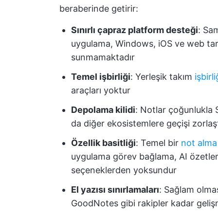
beraberinde getirir:
Sınırlı çapraz platform desteği
: Sa
uygulama, Windows, iOS ve web tara
sunmamaktadır
Temel işbirliği
: Yerleşik takım
işbirl
araçları yoktur
Depolama kilidi
: Notlar çoğunlukla 
da diğer ekosistemlere geçişi zorlaşt
Özellik basitliği
: Temel bir
not alma
uygulama görev bağlama, AI özetleri
seçeneklerden yoksundur
El yazısı sınırlamaları
: Sağlam olmas
GoodNotes gibi rakipler kadar gelişm