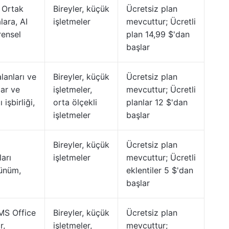
, Ortak
Bireyler, küçük
Ücretsiz plan
lara, AI
işletmeler
mevcuttur; Ücretli
rensel
plan 14,99 $'dan
başlar
alanları ve
Bireyler, küçük
Ücretsiz plan
lar ve
işletmeler,
mevcuttur; Ücretli
işbirliği,
orta ölçekli
planlar 12 $'dan
işletmeler
başlar
Bireyler, küçük
Ücretsiz plan
ları
işletmeler
mevcuttur; Ücretli
rünüm,
eklentiler 5 $'dan
başlar
 MS Office
Bireyler, küçük
Ücretsiz plan
r,
işletmeler,
mevcuttur;