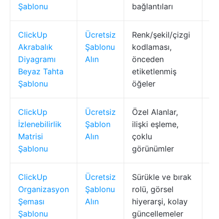
Şablonu
bağlantıları
ClickUp
Ücretsiz
Renk/şekil/çizgi
Ai
Akrabalık
Şablonu
kodlaması,
so
Diyagramı
Alın
önceden
Beyaz Tahta
etiketlenmiş
Şablonu
öğeler
ClickUp
Ücretsiz
Özel Alanlar,
Ge
İzlenebilirlik
Şablon
ilişki eşleme,
iz
Matrisi
Alın
çoklu
u
Şablonu
görünümler
ClickUp
Ücretsiz
Sürükle ve bırak
Ta
Organizasyon
Şablonu
rolü, görsel
iş
Şeması
Alın
hiyerarşi, kolay
Şablonu
güncellemeler