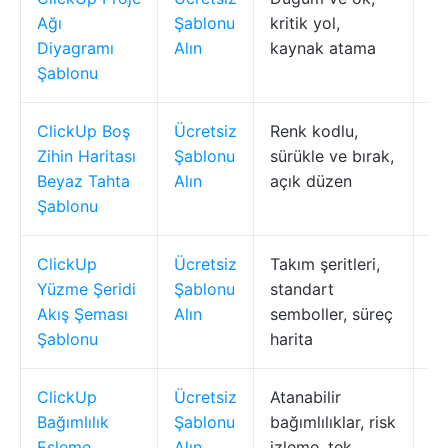
Ağı
Şablonu
kritik yol,
ba
Diyagramı
Alın
kaynak atama
ha
Şablonu
ClickUp Boş
Ücretsiz
Renk kodlu,
Be
Zihin Haritası
Şablonu
sürükle ve bırak,
fi
Beyaz Tahta
Alın
açık düzen
Şablonu
ClickUp
Ücretsiz
Takım şeritleri,
Ro
Yüzme Şeridi
Şablonu
standart
sü
Akış Şeması
Alın
semboller, süreç
Şablonu
harita
ClickUp
Ücretsiz
Atanabilir
Pr
Bağımlılık
Şablonu
bağımlılıklar, risk
yö
Eşleme
Alın
izleme, tek
te