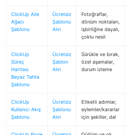
ClickUp Aile
Ücretsiz
Fotoğraflar,
Ai
Ağacı
Şablonu
dönüm noktaları,
ağ
Şablonu
Alın
işbirliğine dayalı,
çoklu nesil
ClickUp
Ücretsiz
Sürükle ve bırak,
Ş 
Süreç
Şablon
özel aşamalar,
sü
Haritası
Alın
durum izleme
Beyaz Tahta
Şablonu
ClickUp
Ücretsiz
Etiketli adımlar,
UX
Kullanıcı Akış
Şablonu
eylemler/kararlar
ür
Şablonu
Alın
için şekiller, dal
yo
ClickUp Proje
Ücretsiz
Düğüm ve ok,
Pr