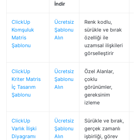
İndir
ClickUp
Ücretsiz
Renk kodlu,
Al
Komşuluk
Şablonu
sürükle ve bırak
si
Matris
Alın
özelliği ile
ha
Şablonu
uzamsal ilişkileri
görselleştirir
ClickUp
Ücretsiz
Özel Alanlar,
İç
Kriter Matris
Şablonu
çoklu
d
İç Tasarım
Alın
görünümler,
pl
Şablonu
gereksinim
izleme
ClickUp
Ücretsiz
Sürükle ve bırak,
Ve
Varlık İlişki
Şablonu
gerçek zamanlı
ta
Diyagramı
Alın
işbirliği, görev
m