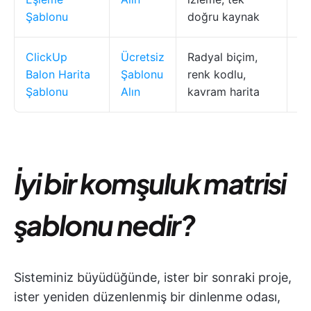
Şablonu
doğru kaynak
ClickUp
Ücretsiz
Radyal biçim,
Be
Balon Harita
Şablonu
renk kodlu,
ka
Şablonu
Alın
kavram harita
İyi bir komşuluk matrisi
şablonu nedir?
Sisteminiz büyüdüğünde, ister bir sonraki proje,
ister yeniden düzenlenmiş bir dinlenme odası,