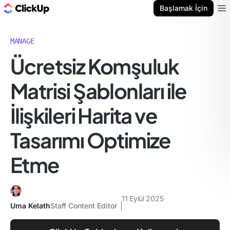
ClickUp Blog
Başlamak İçin
Ope
MANAGE
Ücretsiz Komşuluk
Matrisi Şablonları ile
İlişkileri Harita ve
Tasarımı Optimize
Etme
11 Eylül 2025
Uma Kelath
Staff Content Editor