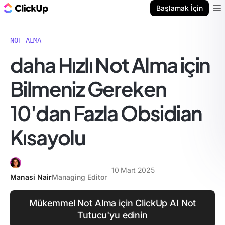
ClickUp Blog
Başlamak İçin
Ope
NOT ALMA
daha Hızlı Not Alma için
Bilmeniz Gereken
10'dan Fazla Obsidian
Kısayolu
10 Mart 2025
Manasi Nair
Managing Editor
Mükemmel Not Alma için ClickUp AI Not
Tutucu'yu edinin