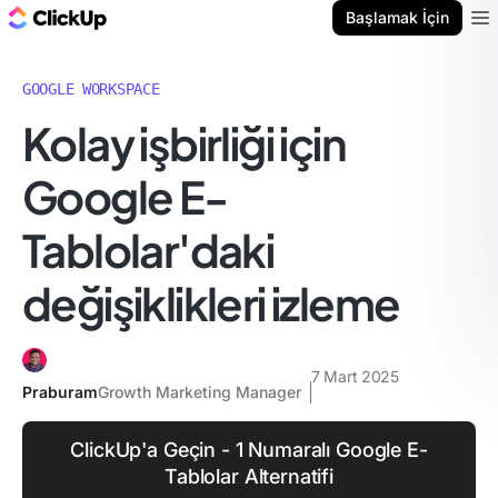
ClickUp Blog
Başlamak İçin
Ope
GOOGLE WORKSPACE
Kolay işbirliği için
Google E-
Tablolar'daki
değişiklikleri izleme
7 Mart 2025
Praburam
Growth Marketing Manager
ClickUp'a Geçin - 1 Numaralı Google E-
Tablolar Alternatifi