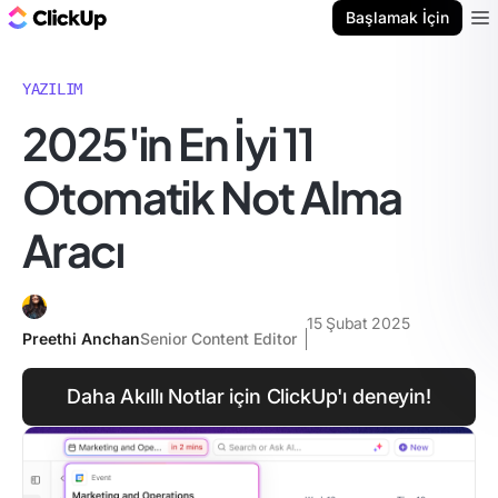
ClickUp Blog
Başlamak İçin
Ope
YAZILIM
2025'in En İyi 11
Otomatik Not Alma
Aracı
15 Şubat 2025
Preethi Anchan
Senior Content Editor
Daha Akıllı Notlar için ClickUp'ı deneyin!