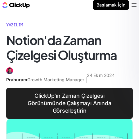
ClickUp Blog
Başlamak İçin
Ope
YAZILIM
Notion'da Zaman
Çizelgesi Oluşturma
24 Ekim 2024
Praburam
Growth Marketing Manager
ClickUp'ın Zaman Çizelgesi
Görünümünde Çalışmayı Anında
Görselleştirin