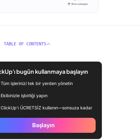
TABLE OF CONTENTS
ckUp'ı bugün kullanmaya başlayın
Tüm işlerinizi tek bir yerden yönetin
Ekibinizle işbirliği yapın
ClickUp'ı ÜCRETSİZ kullanın—sonsuza kadar
Başlayın