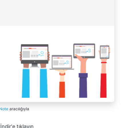
Note
aracılığıyla
ndir'e tıklayın