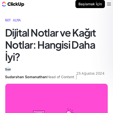
ClickUp Blog
Başlamak İçin
Ope
NOT ALMA
Dijital Notlar ve Kağıt
Notlar: Hangisi Daha
İyi?
25 Ağustos 2024
Sudarshan Somanathan
Head of Content