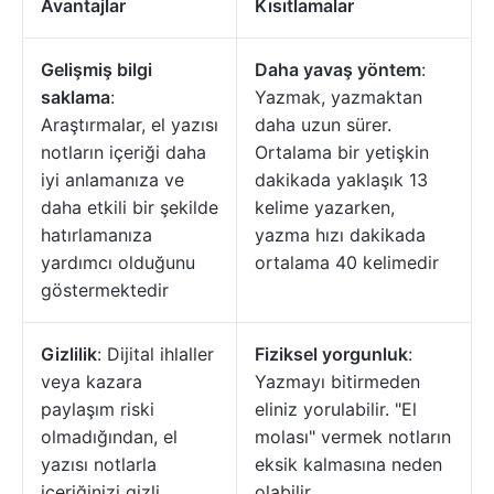
Avantajlar
Kısıtlamalar
Gelişmiş bilgi
Daha yavaş yöntem
:
saklama
:
Yazmak, yazmaktan
Araştırmalar, el yazısı
daha uzun sürer.
notların içeriği daha
Ortalama bir yetişkin
iyi anlamanıza ve
dakikada yaklaşık 13
daha etkili bir şekilde
kelime yazarken,
hatırlamanıza
yazma hızı dakikada
yardımcı olduğunu
ortalama 40 kelimedir
göstermektedir
Gizlilik
: Dijital ihlaller
Fiziksel yorgunluk
:
veya kazara
Yazmayı bitirmeden
paylaşım riski
eliniz yorulabilir. "El
olmadığından, el
molası" vermek notların
yazısı notlarla
eksik kalmasına neden
içeriğinizi gizli
olabilir