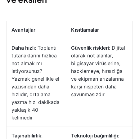
Avantajlar
Kısıtlamalar
Daha hızlı
: Toplantı
Güvenlik riskleri
: Dijital
tutanaklarını hızlıca
olarak not alanlar,
not almak mı
bilgisayar virüslerine,
istiyorsunuz?
hacklemeye, hırsızlığa
Yazmak genellikle el
ve ekipman arızalarına
yazısından daha
karşı nispeten daha
hızlıdır, ortalama
savunmasızdır
yazma hızı dakikada
yaklaşık 40
kelimedir
Taşınabilirlik
:
Teknoloji bağımlılığı
: