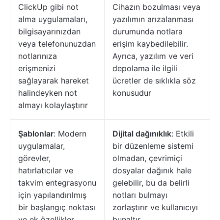
ClickUp gibi not
Cihazın bozulması veya
alma uygulamaları,
yazılımın arızalanması
bilgisayarınızdan
durumunda notlara
veya telefonunuzdan
erişim kaybedilebilir.
notlarınıza
Ayrıca, yazılım ve veri
erişmenizi
depolama ile ilgili
sağlayarak hareket
ücretler de sıklıkla söz
halindeyken not
konusudur
almayı kolaylaştırır
Şablonlar
: Modern
Dijital dağınıklık
: Etkili
uygulamalar,
bir düzenleme sistemi
görevler,
olmadan, çevrimiçi
hatırlatıcılar ve
dosyalar dağınık hale
takvim entegrasyonu
gelebilir, bu da belirli
için yapılandırılmış
notları bulmayı
bir başlangıç noktası
zorlaştırır ve kullanıcıyı
ve ek özellikler
bunaltır