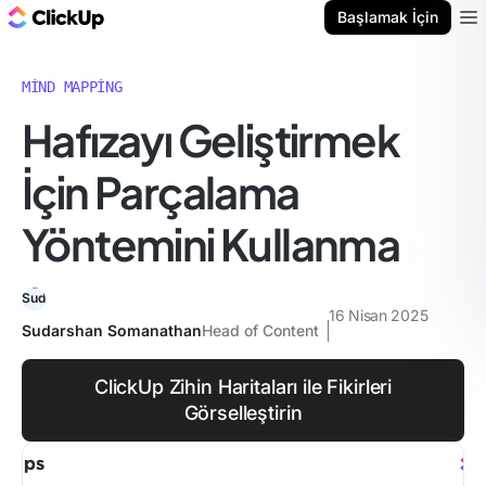
ClickUp Blog
Başlamak İçin
Ope
MIND MAPPING
Hafızayı Geliştirmek
İçin Parçalama
Yöntemini Kullanma
16 Nisan 2025
Sudarshan Somanathan
Head of Content
ClickUp Zihin Haritaları ile Fikirleri
Görselleştirin