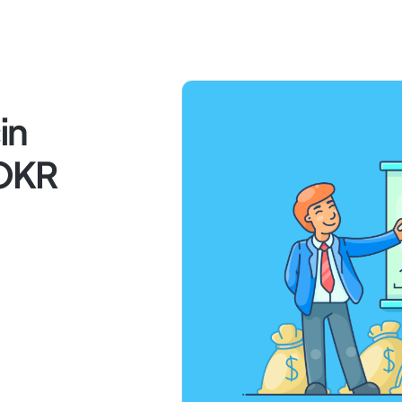
in
 OKR