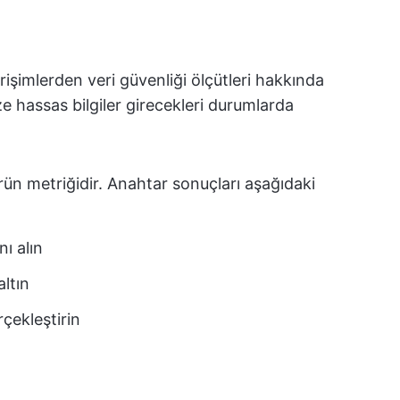
işimlerden veri güvenliği ölçütleri hakkında
üze hassas bilgiler girecekleri durumlarda
ürün metriğidir. Anahtar sonuçları aşağıdaki
ı alın
ltın
rçekleştirin