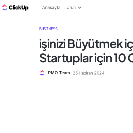
ClickUp Blog
Anasayfa
Ürün
BUSINESS
i̇şinizi Büyütmek iç
Startuplar için 10
PMO Team
25 Haziran 2024