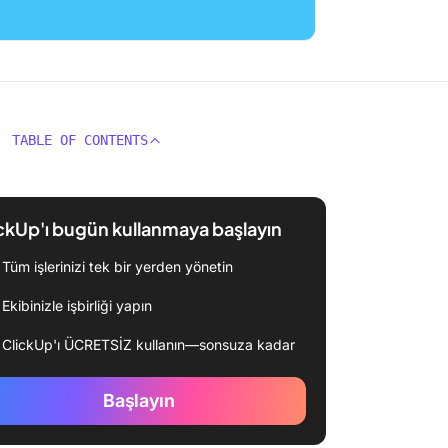
TABLE OF CONTENTS
ckUp'ı bugün kullanmaya başlayın
Tüm işlerinizi tek bir yerden yönetin
Ekibinizle işbirliği yapın
ClickUp'ı ÜCRETSİZ kullanın—sonsuza kadar
Başlayın