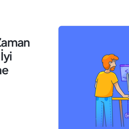
 Zaman
İyi
me