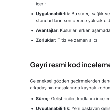
içerir
Uygulanabilirlik
: Bu süreç, sağlık v
standartların son derece yüksek old
Avantajlar
: Kusurları erken aşamada
Zorluklar
: Titiz ve zaman alıcı
Gayri resmi kod incelem
Geleneksel gözden geçirmelerden daha 
arkadaşının masalarında kaynak kodunu 
Süreç
: Geliştiriciler, kodlarını incel
Uygulanabilirlik
: Yeni başlayan geliş