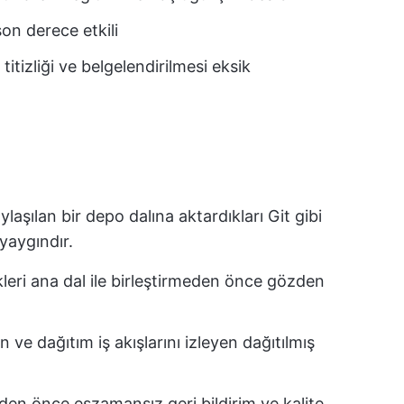
son derece etkili
itizliği ve belgelendirilmesi eksik
i
paylaşılan bir depo dalına aktardıkları Git gibi
yaygındır.
ikleri ana dal ile birleştirmeden önce gözden
 ve dağıtım iş akışlarını izleyen dağıtılmış
en önce eşzamansız geri bildirim ve kalite