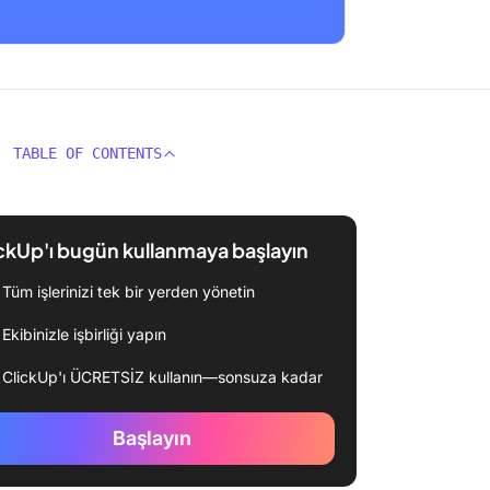
TABLE OF CONTENTS
ckUp'ı bugün kullanmaya başlayın
Tüm işlerinizi tek bir yerden yönetin
Ekibinizle işbirliği yapın
ClickUp'ı ÜCRETSİZ kullanın—sonsuza kadar
Başlayın