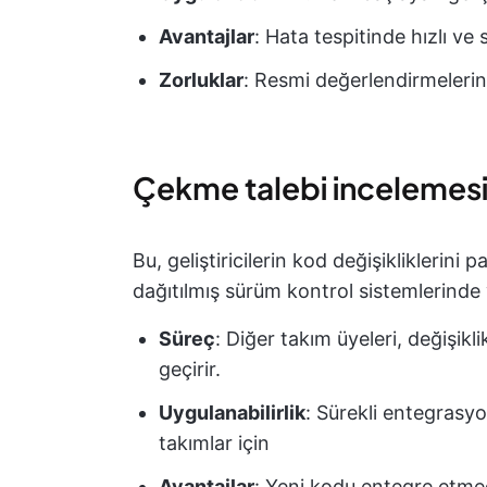
Avantajlar
: Hata tespitinde hızlı ve 
Zorluklar
: Resmi değerlendirmelerin t
Çekme talebi incelemes
Bu, geliştiricilerin kod değişikliklerini 
dağıtılmış sürüm kontrol sistemlerinde 
Süreç
: Diğer takım üyeleri, değişikl
geçirir.
Uygulanabilirlik
: Sürekli entegrasyon
takımlar için
Avantajlar
: Yeni kodu entegre etmed