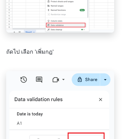
ถัดไป เลือก 'เพิ่มกฎ'