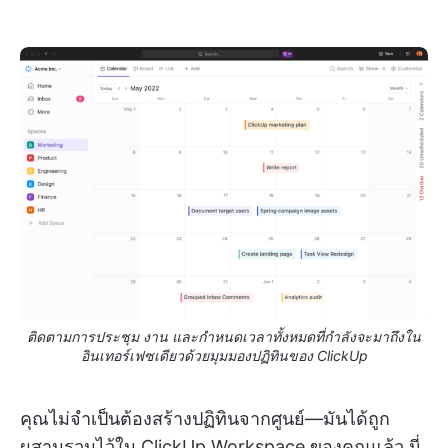
ติดตามการประชุม งาน และกำหนดเวลาทั้งหมดที่กำลังจะมาถึงใน
อินเทอร์เฟซเดียวด้วยมุมมองปฏิทินของ ClickUp
คุณไม่จำเป็นต้องสร้างปฏิทินจากศูนย์—มันได้ถูก
ผสานรวมไว้ใน ClickUp Workspace ของคุณแล้ว นี่