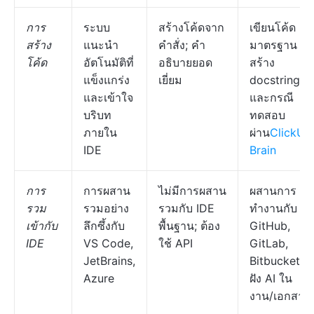
การ
ระบบ
สร้างโค้ดจาก
เขียนโค้ด
สร้าง
แนะนำ
คำสั่ง; คำ
มาตรฐาน +
โค้ด
อัตโนมัติที่
อธิบายยอด
สร้าง
แข็งแกร่ง
เยี่ยม
docstrings
และเข้าใจ
และกรณี
บริบท
ทดสอบ
ภายใน
ผ่าน
ClickUp
IDE
Brain
การ
การผสาน
ไม่มีการผสาน
ผสานการ
รวม
รวมอย่าง
รวมกับ IDE
ทำงานกับ
เข้ากับ
ลึกซึ้งกับ
พื้นฐาน; ต้อง
GitHub,
IDE
VS Code,
ใช้ API
GitLab,
JetBrains,
Bitbucket;
Azure
ฝัง AI ใน
งาน/เอกสาร