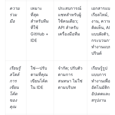
ความ
เหมาะ
ประสบการณ์
เอกสารแบบ
ร่วม
ที่สุด
แชทสำหรับผู้
เรียลไทม์,
มือ
สำหรับทีม
ใช้คนเดียว;
งาน, ความ
ที่ใช้
API สำหรับ
คิดเห็น, AI
GitHub +
เครื่องมือทีม
แบบฝังตัว,
IDE
กระบวนการ
ทำงานแบบส
ปรินต์
เรียนรู้
ใช่—ปรับ
จำกัด; ปรับตัว
เรียนรู้รูป
สไตล์
ตามที่คุณ
ตามการ
แบบการ
การ
เขียนโค้ด
สนทนา ไม่ใช่
ทำงานเพื่อ
เขียน
ใน IDE
ตามบริบท
อัตโนมัติการ
โค้ด
อัปเดตและ
ของ
สรุปงาน
คุณ