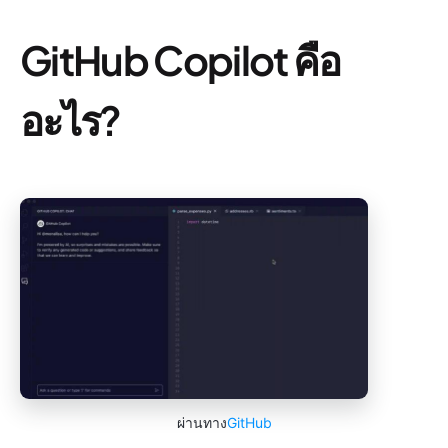
GitHub Copilot คือ
อะไร?
ผ่านทาง
GitHub