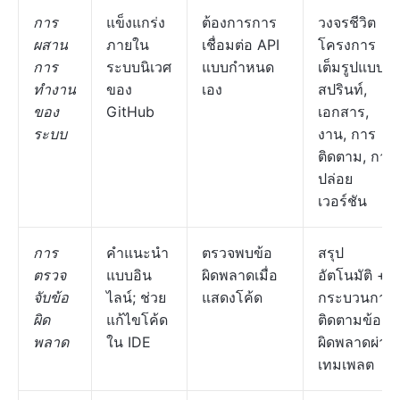
การ
แข็งแกร่ง
ต้องการการ
วงจรชีวิต
ผสาน
ภายใน
เชื่อมต่อ API
โครงการ
การ
ระบบนิเวศ
แบบกำหนด
เต็มรูปแบบ:
ทำงาน
ของ
เอง
สปรินท์,
ของ
GitHub
เอกสาร,
ระบบ
งาน, การ
ติดตาม, การ
ปล่อย
เวอร์ชัน
การ
คำแนะนำ
ตรวจพบข้อ
สรุป
ตรวจ
แบบอิน
ผิดพลาดเมื่อ
อัตโนมัติ +
จับข้อ
ไลน์; ช่วย
แสดงโค้ด
กระบวนการ
ผิด
แก้ไขโค้ด
ติดตามข้อ
พลาด
ใน IDE
ผิดพลาดผ่าน
เทมเพลต