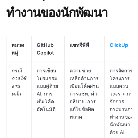
ทำงานของนักพัฒนา
หมวด
GitHub
แชทจีพีที
ClickUp
หมู่
Copilot
กรณี
การเขียน
ความช่วย
การจัดการ
การใช้
โปรแกรม
เหลือด้านการ
โครงการ
งาน
แบบคู่ด้วย
เขียนโค้ดผ่าน
แบบครบ
หลัก
AI, การ
การแชท, คำ
วงจร + การ
เติมโค้ด
อธิบาย, การ
จัดการ
อัตโนมัติ
แก้ไขข้อผิด
กระบวนการ
พลาด
ทำงานของ
นักพัฒนา
ด้วย AI