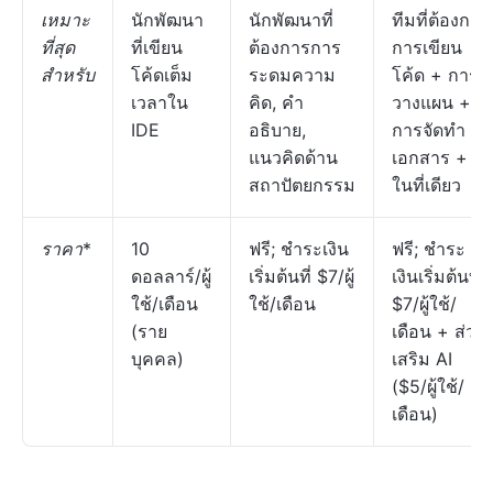
เหมาะ
นักพัฒนา
นักพัฒนาที่
ทีมที่ต้องการ
ที่สุด
ที่เขียน
ต้องการการ
การเขียน
สำหรับ
โค้ดเต็ม
ระดมความ
โค้ด + การ
เวลาใน
คิด, คำ
วางแผน +
IDE
อธิบาย,
การจัดทำ
แนวคิดด้าน
เอกสาร + AI
สถาปัตยกรรม
ในที่เดียว
ราคา
*
10
ฟรี; ชำระเงิน
ฟรี; ชำระ
ดอลลาร์/ผู้
เริ่มต้นที่ $7/ผู้
เงินเริ่มต้นที่
ใช้/เดือน
ใช้/เดือน
$7/ผู้ใช้/
(ราย
เดือน + ส่วน
บุคคล)
เสริม AI
($5/ผู้ใช้/
เดือน)