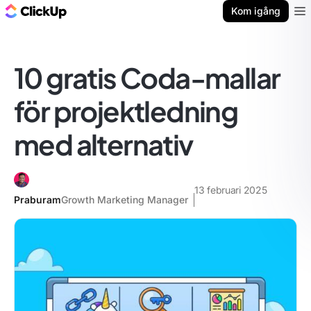
ClickUp-bloggen
Kom igång
Ope
10 gratis Coda-mallar
för projektledning
med alternativ
13 februari 2025
Praburam
Growth Marketing Manager