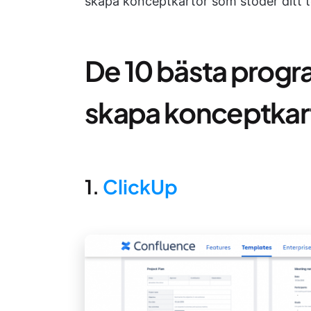
skapa konceptkartor som stöder ditt 
De 10 bästa progra
skapa konceptkar
1.
ClickUp