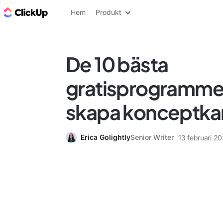
ClickUp-bloggen
Hem
Produkt
De 10 bästa
gratisprogrammen
skapa konceptka
Erica Golightly
Senior Writer
13 februari 2