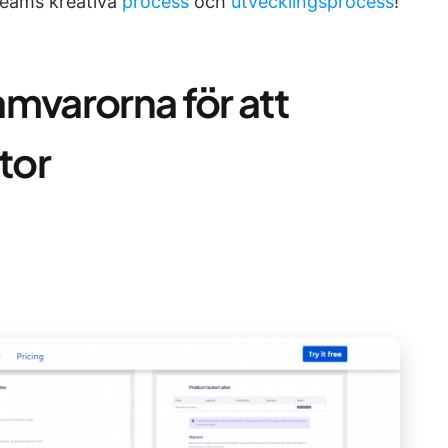
teams kreativa
process
och
utvecklingsprocess
!
mvarorna för att
tor