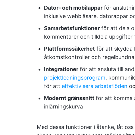
Dator- och mobilappar
för anslutni
inklusive webbläsare, datorappar o
Samarbetsfunktioner
för att dela o
kommentarer och tilldela uppgifter
Plattformssäkerhet
för att skydda 
åtkomstkontroller och regelbundna 
Integrationer
för att ansluta till an
projektledningsprogram
, kommunika
för att
effektivisera arbetsflöden
oc
Modernt gränssnitt
för att komma å
inlärningskurva
Med dessa funktioner i åtanke, låt oss