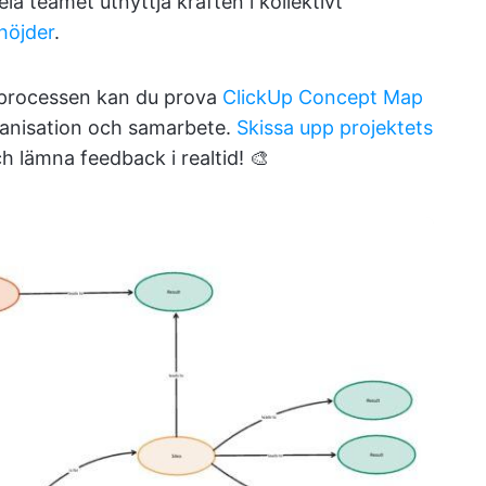
a teamet utnyttja kraften i kollektivt
 höjder
.
a processen kan du prova
ClickUp Concept Map
anisation och samarbete.
Skissa upp projektets
lämna feedback i realtid! 🎨