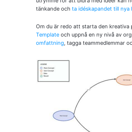
utrymme för att bidra med idéer kan hel
tänkande och
ta idéskapandet till nya
Om du är redo att starta den kreativ
Template
och uppnå en ny nivå av org
omfattning
, tagga teammedlemmar och 