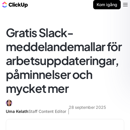
ClickUp-bloggen
Kom igång
Ope
Gratis Slack-
meddelandemallar för
arbetsuppdateringar,
påminnelser och
mycket mer
28 september 2025
Uma Kelath
Staff Content Editor