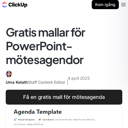
ClickUp-bloggen
Kom igång
Ope
Gratis mallar för
PowerPoint-
mötesagendor
4 april 2025
Uma Kelath
Staff Content Editor
Få en gratis mall för mötesagenda