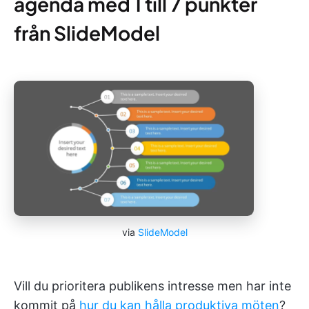
agenda med 1 till 7 punkter
från SlideModel
via
SlideModel
Vill du prioritera publikens intresse men har inte
kommit på
hur du kan hålla produktiva möten
?