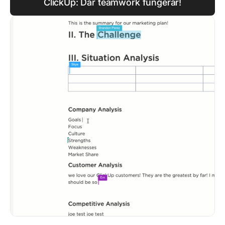
ClickUp: Där teamwork fungerar!