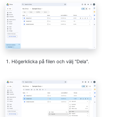
Högerklicka på filen och välj "Dela".