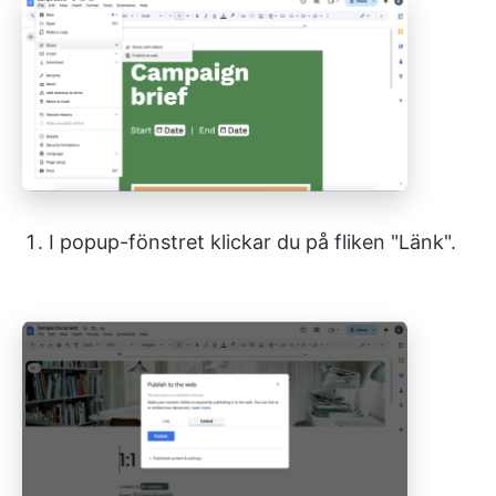
I popup-fönstret klickar du på fliken "Länk".