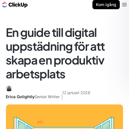
ClickUp-bloggen
Kom igång
Ope
En guide till digital
uppstädning för att
skapa en produktiv
arbetsplats
12 januari 2026
Erica Golightly
Senior Writer