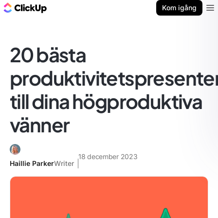
ClickUp-bloggen
Kom igång
Ope
20 bästa
produktivitetspresente
till dina högproduktiva
vänner
18 december 2023
Haillie Parker
Writer