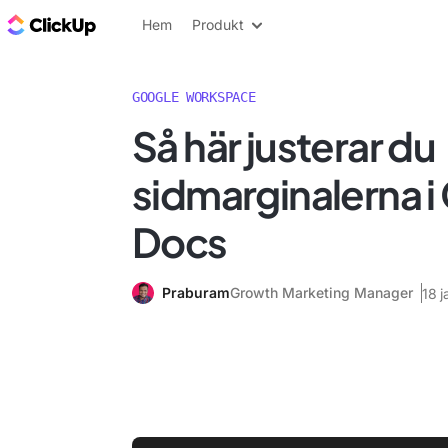
ClickUp-bloggen
Hem
Produkt
GOOGLE WORKSPACE
Så här justerar du
sidmarginalerna i
Docs
Praburam
Growth Marketing Manager
18 j