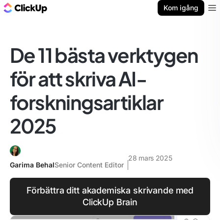
ClickUp-bloggen
Kom igång
Ope
De 11 bästa verktygen
för att skriva AI-
forskningsartiklar
2025
28 mars 2025
Garima Behal
Senior Content Editor
Förbättra ditt akademiska skrivande med
ClickUp Brain