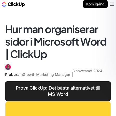
ClickUp-bloggen
Kom igång
Ope
Hur man organiserar
sidor i Microsoft Word
| ClickUp
8 november 2024
Praburam
Growth Marketing Manager
Prova ClickUp: Det bästa alternativet till
MS Word