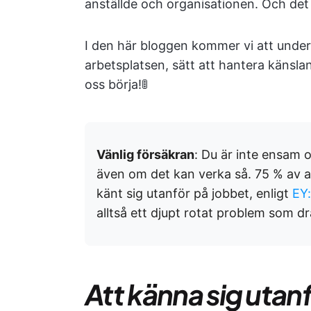
anställde och organisationen. Och det 
I den här bloggen kommer vi att unde
arbetsplatsen, sätt att hantera känsla
oss börja!🚦
Vänlig försäkran
: Du är inte ensam 
även om det kan verka så. 75 % av al
känt sig utanför på jobbet, enligt
EY
alltså ett djupt rotat problem som 
Att känna sig utan