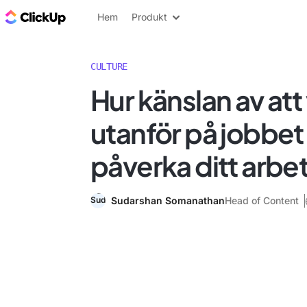
ClickUp-bloggen
Hem
Produkt
CULTURE
Hur känslan av att
utanför på jobbet
påverka ditt arbe
Sudarshan Somanathan
Head of Content