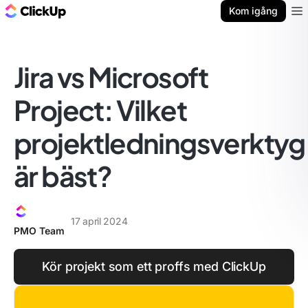
ClickUp-bloggen
Kom igång
Ope
Jira vs Microsoft
Project: Vilket
projektledningsverktyg
är bäst?
17 april 2024
PMO Team
Kör projekt som ett proffs med ClickUp