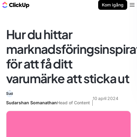
ClickUp-bloggen
Kom igång
Ope
Hur du hittar
marknadsföringsinspira
för att få ditt
varumärke att sticka ut
10 april 2024
Sudarshan Somanathan
Head of Content