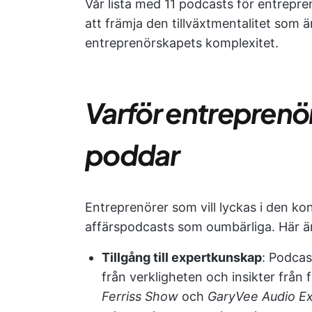
Vår lista med 11 podcasts för entrepr
att främja den tillväxtmentalitet som ä
entreprenörskapets komplexitet.
Varför entreprenör
poddar
Entreprenörer som vill lyckas i den ko
affärspodcasts som oumbärliga. Här är
Tillgång till expertkunskap
: Podcas
från verkligheten och insikter frå
Ferriss Show
och
GaryVee Audio E