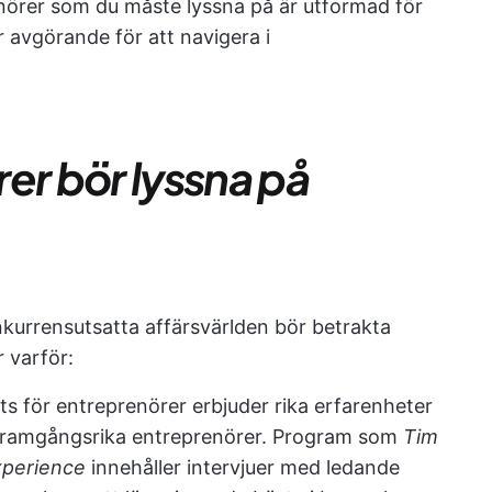
enörer som du måste lyssna på är utformad för
r avgörande för att navigera i
er bör lyssna på
nkurrensutsatta affärsvärlden bör betrakta
 varför:
ts för entreprenörer erbjuder rika erfarenheter
n framgångsrika entreprenörer. Program som
Tim
xperience
innehåller intervjuer med ledande