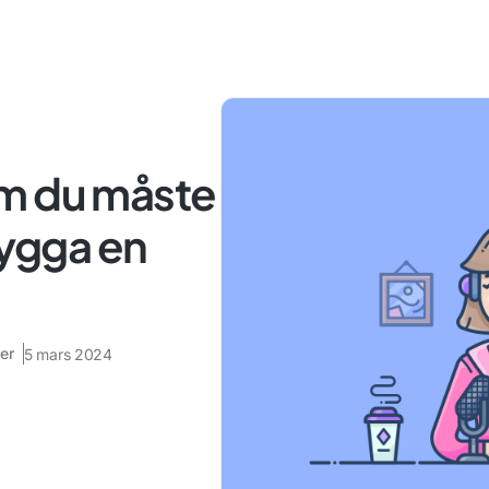
m du måste
bygga en
er
5 mars 2024