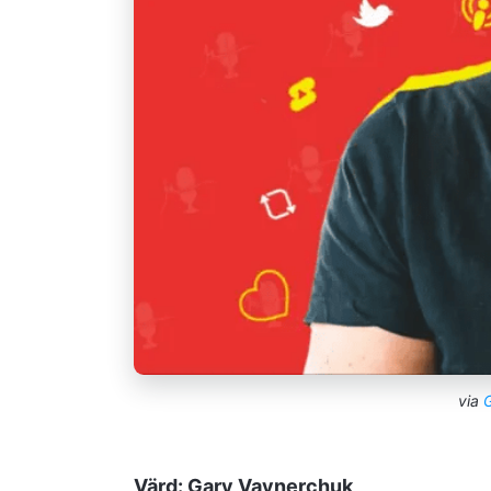
via
G
Värd: Gary Vaynerchuk