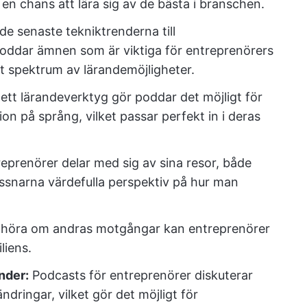
n chans att lära sig av de bästa i branschen.
de senaste tekniktrenderna till
oddar ämnen som är viktiga för entreprenörers
tt spektrum av lärandemöjligheter.
tt lärandeverktyg gör poddar det möjligt för
tion på språng, vilket passar perfekt in i deras
eprenörer delar med sig av sina resor, både
yssnarna värdefulla perspektiv på hur man
höra om andras motgångar kan entreprenörer
liens.
nder:
Podcasts för entreprenörer diskuterar
dringar, vilket gör det möjligt för