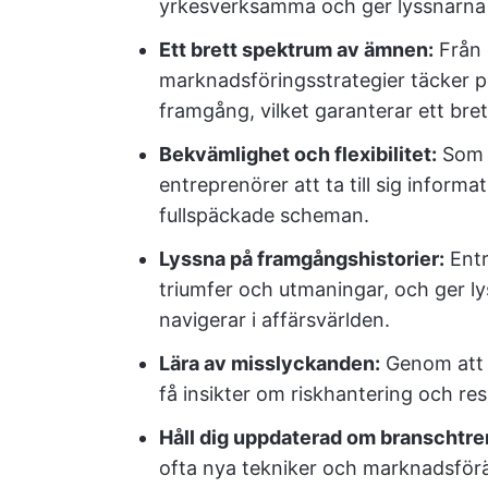
yrkesverksamma och ger lyssnarna e
Ett brett spektrum av ämnen:
Från 
marknadsföringsstrategier täcker p
framgång, vilket garanterar ett bre
Bekvämlighet och flexibilitet:
Som e
entreprenörer att ta till sig informa
fullspäckade scheman.
Lyssna på framgångshistorier:
Entr
triumfer och utmaningar, och ger l
navigerar i affärsvärlden.
Lära av misslyckanden:
Genom att 
få insikter om riskhantering och resi
Håll dig uppdaterad om branschtre
ofta nya tekniker och marknadsförän