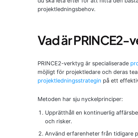
du ska leta efter för att hitta den b
projektledningsbehov.
Vad är PRINCE2-v
PRINCE2-verktyg är specialiserade
pr
möjligt för projektledare och deras 
projektledningsstrategin
på ett effekti
Metoden har sju nyckelprinciper:
Upprätthåll en kontinuerlig affärsb
och risker.
Använd erfarenheter från tidigare pr