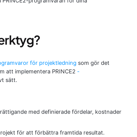
ästa PRINCE2-programvaran för dina
erktyg?
ogramvaror för projektledning
som gör det
team att implementera PRINCE2
-
vt sätt.
erättigande med definierade fördelar, kostnader
ojekt för att förbättra framtida resultat.