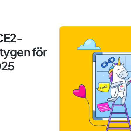
CE2-
tygen för
025