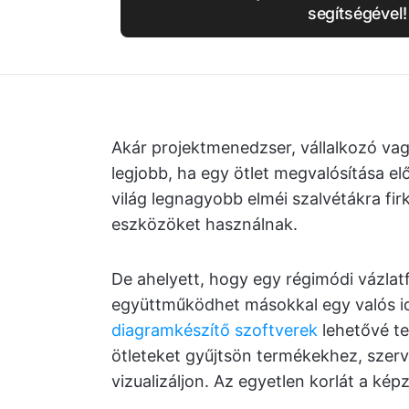
segítségével!
Akár projektmenedzser, vállalkozó vag
legjobb, ha egy ötlet megvalósítása el
világ legnagyobb elméi szalvétákra fir
eszközöket használnak.
De ahelyett, hogy egy régimódi vázlat
együttműködhet másokkal egy valós i
diagramkészítő szoftverek
lehetővé te
ötleteket gyűjtsön termékekhez, szerv
vizualizáljon. Az egyetlen korlát a kép