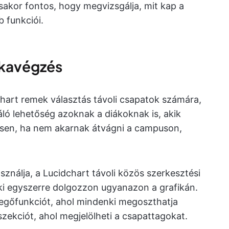
sakor fontos, hogy megvizsgálja, mit kap a
 funkciói.
nkavégzés
chart remek választás távoli csapatok számára,
ló lehetőség azoknak a diákoknak is, akik
ösen, ha nem akarnak átvágni a campuson,
sználja, a Lucidchart távoli közös szerkesztési
ki egyszerre dolgozzon ugyanazon a grafikán.
vegőfunkciót, ahol mindenki megoszthatja
zekciót, ahol megjelölheti a csapattagokat.