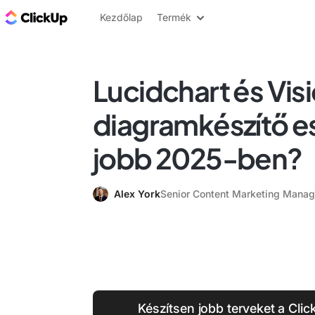
ClickUp blog
Kezdőlap
Termék
Lucidchart és Visi
diagramkészítő e
jobb 2025-ben?
Alex York
Senior Content Marketing Manag
Készítsen jobb terveket a Cli