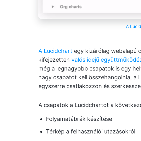
A Luci
A Lucidchart
egy kizárólag webalapú d
kifejezetten
valós idejű együttműködé
még a legnagyobb csapatok is egy hely
nagy csapatot kell összehangolnia, a 
egyszerre csatlakozzon és szerkessze
A csapatok a Lucidchartot a következ
Folyamatábrák készítése
Térkép a felhasználói utazásokról