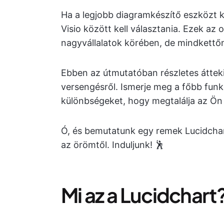
Ha a legjobb diagramkészítő eszközt ke
Visio között kell választania. Ezek az
nagyvállalatok körében, de mindkettőn
Ebben az útmutatóban részletes átteki
versengésről. Ismerje meg a főbb funkc
különbségeket, hogy megtalálja az Ön
Ó, és bemutatunk egy remek Lucidchart 
az örömtől. Induljunk! 🕺
Mi az a Lucidchart