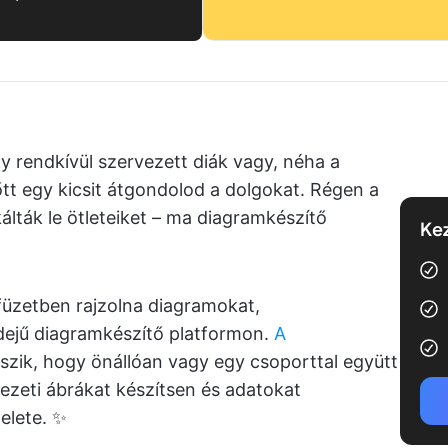
y rendkívül szervezett diák vagy, néha a
őtt egy kicsit átgondolod a dolgokat. Régen a
kálták le ötleteiket – ma diagramkészítő
Kez
füzetben rajzolna diagramokat,
dejű diagramkészítő platformon.
A
szik, hogy önállóan vagy egy csoporttal együtt
ezeti ábrákat készítsen és adatokat
zelete. ✨