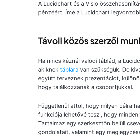
A Lucidchart és a Visio összehasonlítá
pénzéért. Íme a Lucidchart legvonzóbb
Távoli közös szerzői mu
Ha nincs kéznél valódi táblád, a Lucid
akiknek
táblára
van szükségük. De kivá
együtt terveznek prezentációt, külön
hogy találkozzanak a csoportjukkal.
Függetlenül attól, hogy milyen célra ha
funkciója lehetővé teszi, hogy minden
Tartalmaz egy szerkesztőn belüli cse
gondolatait, valamint egy megjegyzéss