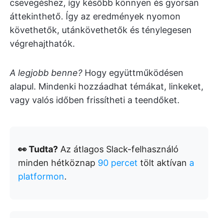
csevegéshez, így később könnyen és gyorsan
áttekinthető. Így az eredmények nyomon
követhetők, utánkövethetők és ténylegesen
végrehajthatók.
A legjobb benne?
Hogy együttműködésen
alapul. Mindenki hozzáadhat témákat, linkeket,
vagy valós időben frissítheti a teendőket.
👀 Tudta?
Az átlagos Slack-felhasználó
minden hétköznap
90 percet
tölt aktívan
a
platformon
.