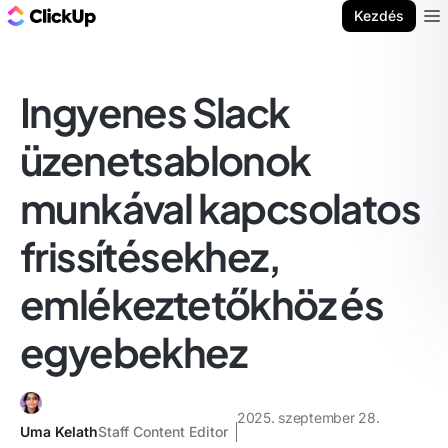
ClickUp blog
Kezdés
Ope
Ingyenes Slack
üzenetsablonok
munkával kapcsolatos
frissítésekhez,
emlékeztetőkhöz és
egyebekhez
2025. szeptember 28.
Uma Kelath
Staff Content Editor