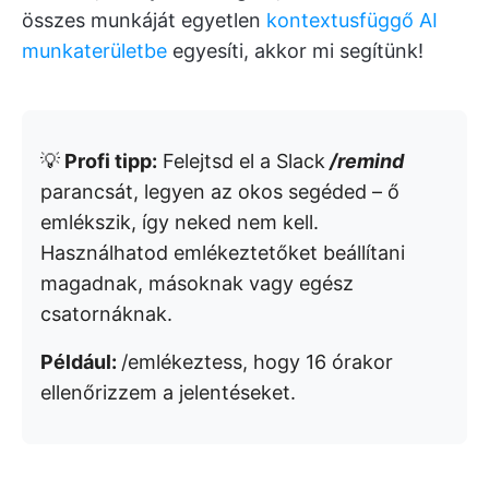
összes munkáját egyetlen
kontextusfüggő AI
munkaterületbe
egyesíti, akkor mi segítünk!
💡
Profi tipp:
Felejtsd el a Slack
/remind
parancsát, legyen az okos segéded – ő
emlékszik, így neked nem kell.
Használhatod emlékeztetőket beállítani
magadnak, másoknak vagy egész
csatornáknak.
Például:
/emlékeztess, hogy 16 órakor
ellenőrizzem a jelentéseket.